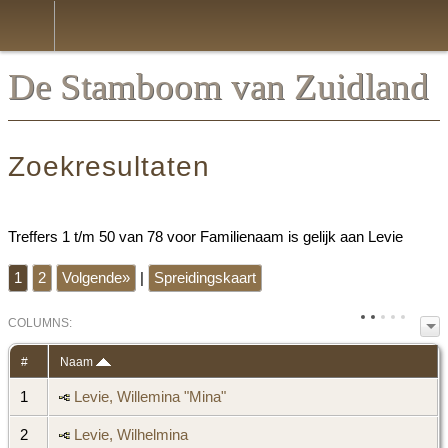
*Nederlands
De Stamboom van Zuidland
Zoekresultaten
Treffers 1 t/m 50 van 78 voor Familienaam is gelijk aan Levie
1
2
Volgende»
|
Spreidingskaart
COL
UMN
S:
TOGGLE
#
Naam
1
Levie, Willemina "Mina"
2
Levie, Wilhelmina