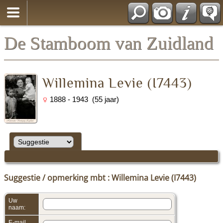
*Nederlands
De Stamboom van Zuidland
Willemina Levie (I7443)
1888 - 1943 (55 jaar)
Suggestie / opmerking mbt : Willemina Levie (I7443)
Uw
naam:
E-mail