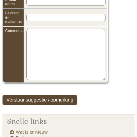
adres:
Bevestig
e-
mailadres:
Commentaar:
Snelle links
Wat is er nieuw