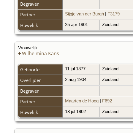
Begraven
Partner
Sijgje van der Burgh
|
F3179
Huwelijk
25 apr 1901
Zuidland
Vrouwelijk
+
Wilhelmina Kans
Geboorte
11 jul 1877
Zuidland
Overlijden
2 aug 1904
Zuidland
Begraven
Partner
Maarten de Hoog
|
F692
Huwelijk
18 jul 1902
Zuidland