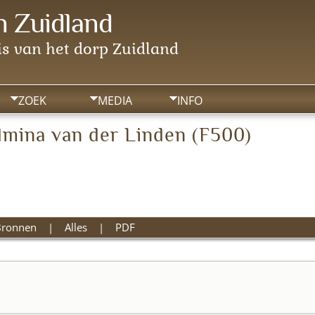
 Zuidland
s van het dorp Zuidland
ZOEK
MEDIA
INFO
lmina van der Linden (F500)
Bronnen
|
Alles
|
PDF