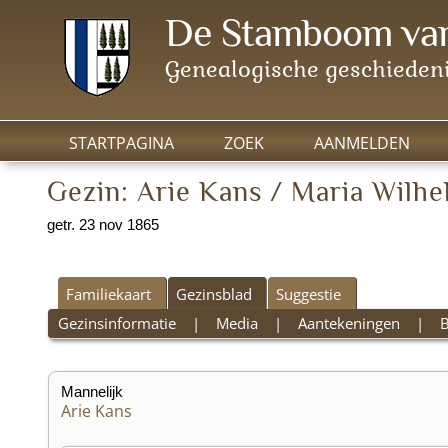
De Stamboom van
Genealogische geschiedeni
STARTPAGINA
ZOEK
AANMELDEN
Gezin: Arie Kans / Maria Wilhe
getr. 23 nov 1865
Familiekaart
Gezinsblad
Suggestie
Gezinsinformatie
|
Media
|
Aantekeningen
|
Mannelijk
Arie Kans