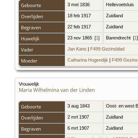
Geboorte
3 mei 1836
Hellevoetsluis
Overlijden
18 feb 1917
Zuidland
Begraven
22 feb 1917
Zuidland
Huwelijk
23 nov 1865
[
1
]
Barendrecht
[
1
]
Vader
Jan Kans
|
F499 Gezinsblad
Moeder
Catharina Hogendijk
|
F499 Gezins
Vrouwelijk
Maria Wilhelmina van der Linden
Geboorte
3 aug 1843
Oost- en west 
Overlijden
2 mrt 1907
Zuidland
Begraven
6 mrt 1907
Zuidland