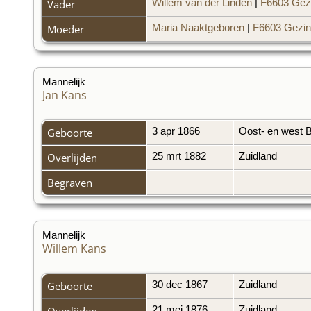
Vader
Willem van der Linden
|
F6603 Gez
Moeder
Maria Naaktgeboren
|
F6603 Gezin
Mannelijk
Jan Kans
Geboorte
3 apr 1866
Oost- en west 
Overlijden
25 mrt 1882
Zuidland
Begraven
Mannelijk
Willem Kans
Geboorte
30 dec 1867
Zuidland
Overlijden
21 mei 1876
Zuidland