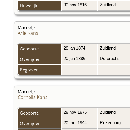
Huwelijk
30 nov 1916
Zuidland
Mannelijk
Arie Kans
Geboorte
28 jan 1874
Zuidland
Overlijden
20 jun 1886
Dordrecht
Begraven
Mannelijk
Cornelis Kans
Geboorte
28 nov 1875
Zuidland
Overlijden
20 mei 1944
Rozenburg