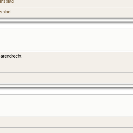
insblad
sblad
Barendrecht