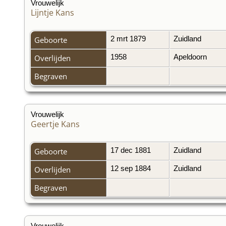
Vrouwelijk
Lijntje Kans
Geboorte
2 mrt 1879
Zuidland
Overlijden
1958
Apeldoorn
Begraven
Vrouwelijk
Geertje Kans
Geboorte
17 dec 1881
Zuidland
Overlijden
12 sep 1884
Zuidland
Begraven
Vrouwelijk