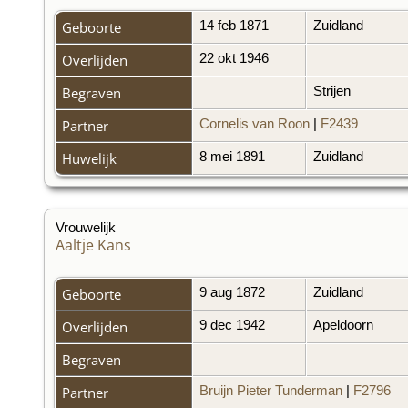
Geboorte
14 feb 1871
Zuidland
Overlijden
22 okt 1946
Begraven
Strijen
Partner
Cornelis van Roon
|
F2439
Huwelijk
8 mei 1891
Zuidland
Vrouwelijk
Aaltje Kans
Geboorte
9 aug 1872
Zuidland
Overlijden
9 dec 1942
Apeldoorn
Begraven
Partner
Bruijn Pieter Tunderman
|
F2796