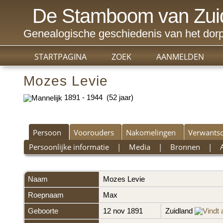
De Stamboom van Zui
Genealogische geschiedenis van het dorp
STARTPAGINA
ZOEK
AANMELDEN
Mozes Levie
1891 - 1944 (52 jaar)
Persoon
Voorouders
Nakomelingen
Verwants
Persoonlijke informatie
|
Media
|
Bronnen
|
Naam
Mozes
Levie
Roepnaam
Max
Geboorte
12 nov 1891
Zuidland