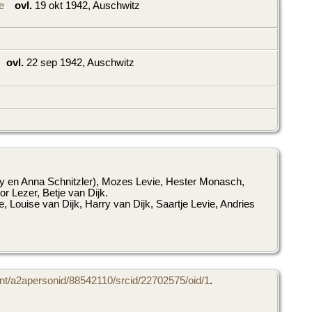
ovl.
19 okt 1942, Auschwitz
ovl.
22 sep 1942, Auschwitz
 Davy en Anna Schnitzler), Mozes Levie, Hester Monasch,
r Lezer, Betje van Dijk.
e, Louise van Dijk, Harry van Dijk, Saartje Levie, Andries
t/a2apersonid/88542110/srcid/22702575/oid/1
.