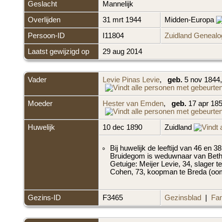
Geslacht
Mannelijk
Overlijden
31 mrt 1944
Midden-Europa
Persoon-ID
I11804
Zuidland Genealo
Laatst gewijzigd op
29 aug 2014
Vader
Levie Pinas Levie
,
geb.
5 nov 1844,
Moeder
Hester van Emden
,
geb.
17 apr 18
Huwelijk
10 dec 1890
Zuidland
Bij huwelijk de leeftijd van 46 en 38
Bruidegom is weduwnaar van Beth
Getuige: Meijer Levie, 34, slager
Cohen, 73, koopman te Breda (oom
Gezins-ID
F3465
Gezinsblad
|
Fam