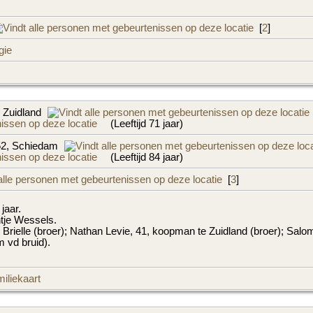
[
2
]
gie
 Zuidland
(Leeftijd 71 jaar)
52, Schiedam
(Leeftijd 84 jaar)
[
3
]
 jaar.
tje Wessels.
 te Brielle (broer); Nathan Levie, 41, koopman te Zuidland (broer); 
 vd bruid).
iliekaart