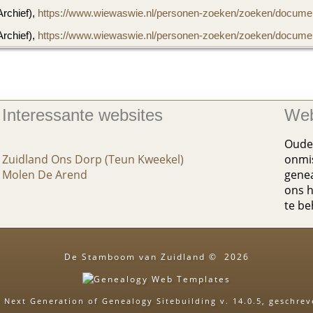
Archief),
https://www.wiewaswie.nl/personen-zoeken/zoeken/documen
Archief),
https://www.wiewaswie.nl/personen-zoeken/zoeken/documen
Interessante websites
Web
Oude 
Zuidland Ons Dorp (Teun Kweekel)
onmis
Molen De Arend
genea
ons h
te b
De Stamboom van Zuidland
©
2026
 Next Generation of Genealogy Sitebuilding
v. 14.0.5, geschre