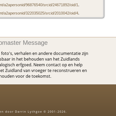
t/a2apersonid/96876540/srcid/24671892/oid/1
.
t/a2apersonid/322035025/srcid/2010042/oid/4
.
master Message
foto's, verhalen en andere documentatie zijn
baar in het behouden van het Zuidlands
logisch erfgoed. Neem contact op en help
et Zuidland van vroeger te reconstrueren en
ehouden voor de toekomst.
ven door Darrin Lythgoe © 2001-2026.