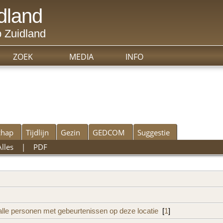
dland
 Zuidland
ZOEK
MEDIA
INFO
chap
Tijdlijn
Gezin
GEDCOM
Suggestie
Alles
|
PDF
[
1
]