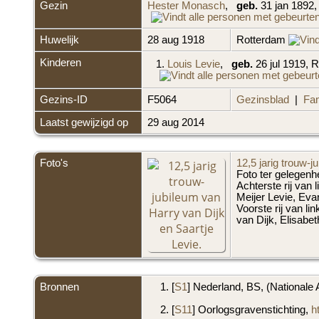
Gezin
Hester Monasch
,
geb.
31 jan 1892
Huwelijk
28 aug 1918
Rotterdam
Kinderen
1.
Louis Levie
,
geb.
26 jul 1919, 
Gezins-ID
F5064
Gezinsblad
|
Fam
Laatst gewijzigd op
29 aug 2014
Foto's
12,5 jarig trouw-j
Foto ter gelegenhe
Achterste rij van
Meijer Levie, Eva
Voorste rij van li
van Dijk, Elisabe
Bronnen
[
S1
] Nederland, BS, (Nationale 
[
S11
] Oorlogsgravenstichting,
h