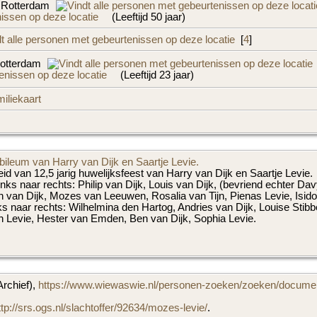
, Rotterdam
(Leeftijd 50 jaar)
[
4
]
Rotterdam
(Leeftijd 23 jaar)
iliekaart
ubileum van Harry van Dijk en Saartje Levie.
id van 12,5 jarig huwelijksfeest van Harry van Dijk en Saartje Levie.
 links naar rechts: Philip van Dijk, Louis van Dijk, (bevriend echter
n van Dijk, Mozes van Leeuwen, Rosalia van Tijn, Pienas Levie, Isidoo
nks naar rechts: Wilhelmina den Hartog, Andries van Dijk, Louise Stibb
th Levie, Hester van Emden, Ben van Dijk, Sophia Levie.
Archief),
https://www.wiewaswie.nl/personen-zoeken/zoeken/documen
ttp://srs.ogs.nl/slachtoffer/92634/mozes-levie/
.