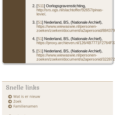
[
S11
] Oorlogsgravenstichting,
http://srs.ogs.nl/slachtoffer/92657/pinas-
levie/
.
[
S1
] Nederland, BS, (Nationale Archief),
https://www.wiewaswie.nl/personen-
zoeken/zoeken/document/a2apersonid/8843797
[
S1
] Nederland, BS, (Nationale Archief),
https://proxy.archieven.nl/126/4B7771F276
[
S1
] Nederland, BS, (Nationale Archief),
https://www.wiewaswie.nl/personen-
zoeken/zoeken/document/a2apersonid/3228723
Snelle links
Wat is er nieuw
Zoek
Familienamen