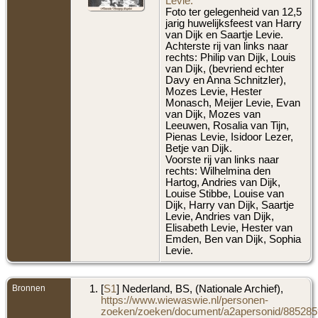
Levie.
Foto ter gelegenheid van 12,5
jarig huwelijksfeest van Harry
van Dijk en Saartje Levie.
Achterste rij van links naar
rechts: Philip van Dijk, Louis
van Dijk, (bevriend echter
Davy en Anna Schnitzler),
Mozes Levie, Hester
Monasch, Meijer Levie, Evan
van Dijk, Mozes van
Leeuwen, Rosalia van Tijn,
Pienas Levie, Isidoor Lezer,
Betje van Dijk.
Voorste rij van links naar
rechts: Wilhelmina den
Hartog, Andries van Dijk,
Louise Stibbe, Louise van
Dijk, Harry van Dijk, Saartje
Levie, Andries van Dijk,
Elisabeth Levie, Hester van
Emden, Ben van Dijk, Sophia
Levie.
Bronnen
[
S1
] Nederland, BS, (Nationale Archief),
https://www.wiewaswie.nl/personen-
zoeken/zoeken/document/a2apersonid/8852859