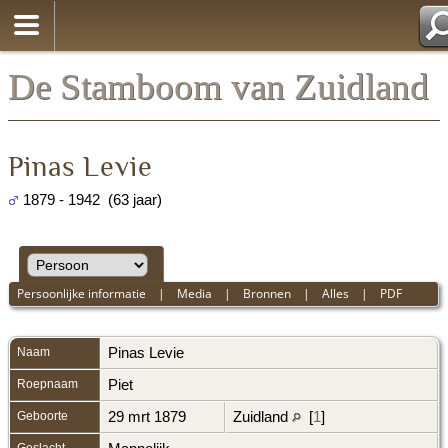
De Stamboom van Zuidland
Pinas Levie
1879 - 1942 (63 jaar)
Persoonlijke informatie
|
Media
|
Bronnen
|
Alles
|
PDF
Naam
Pinas
Levie
Roepnaam
Piet
Geboorte
29 mrt 1879
Zuidland
[
1
]
Geslacht