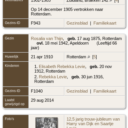
1902-1905
Zuidland, Brakken 142
[
4
]
Op 14 december 1905 vertrokken naar
Rotterdam.
Gezins-ID
F943
Gezinsblad
|
Familiekaart
Gezin
Rosalia van Thijn
,
geb.
17 aug 1875, Rotterdam
ovl.
18 mei 1942, Apeldoorn
(Leeftijd 66
jaar)
Huwelijk
21 apr 1910
Rotterdam
[
5
]
Kinderen
1.
Elisabeth Rebekka Levie
,
geb.
20 nov
1912, Rotterdam
2.
Rebekka Levie
,
geb.
30 jun 1916,
Rotterdam
Gezins-ID
F1040
Gezinsblad
|
Familiekaart
Laatst
29 aug 2014
gewijzigd op
Foto's
12,5 jarig trouw-jubileum van
Harry van Dijk en Saartje