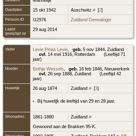
Mannelijk
Overlijden
15 okt 1942
Auschwitz
[
2
]
Persoon-ID
I12976
Zuidland Genealogie
Laatst
29 aug 2014
gewijzigd op
Vader
Levie Pinas Levie
,
geb.
5 nov 1844, Zuidland
ovl.
14 mei 1916, Rotterdam
(Leeftijd 71
jaar)
Moeder
Bethje Wessels
,
geb.
16 feb 1846, Nieuwerkerk
ovl.
26 sep 1888, Zuidland
(Leeftijd 42
jaar)
Huwelijk
26 aug 1874
Zuidland
[
3
]
Bij huwelijk de leeftijd van 29 en 28 jaar.
Woonadres
1861-1880
Zuidland
Gewoond aan de Brakken 95-K.
Woonadres