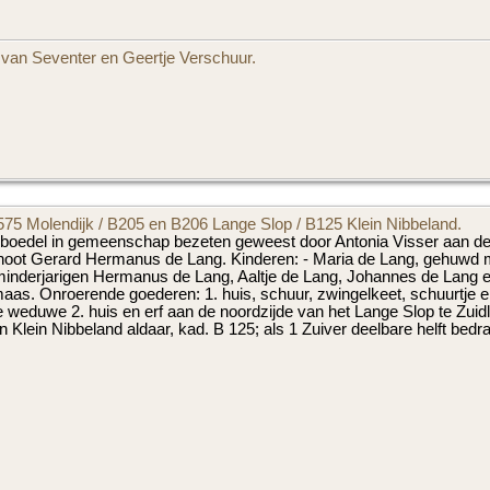
 van Seventer en Geertje Verschuur.
75 Molendijk / B205 en B206 Lange Slop / B125 Klein Nibbeland.
boedel in gemeenschap bezeten geweest door Antonia Visser aan de 
noot Gerard Hermanus de Lang. Kinderen: - Maria de Lang, gehuwd me
minderjarigen Hermanus de Lang, Aaltje de Lang, Johannes de Lang e
aas. Onroerende goederen: 1. huis, schuur, zwingelkeet, schuurtje en
 weduwe 2. huis en erf aan de noordzijde van het Lange Slop te Zuid
in Klein Nibbeland aldaar, kad. B 125; als 1 Zuiver deelbare helft bedra