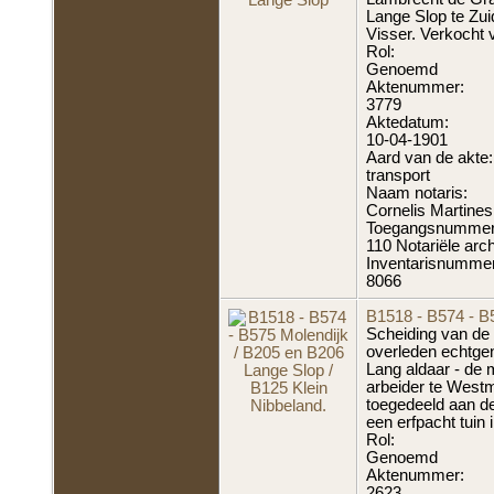
Lange Slop te Zu
Visser. Verkocht 
Rol:
Genoemd
Aktenummer:
3779
Aktedatum:
10-04-1901
Aard van de akte:
transport
Naam notaris:
Cornelis Martines
Toegangsnummer
110 Notariële arc
Inventarisnummer
8066
B1518 - B574 - B5
Scheiding van de 
overleden echtge
Lang aldaar - de 
arbeider te Westm
toegedeeld aan de
een erfpacht tuin 
Rol:
Genoemd
Aktenummer:
2623