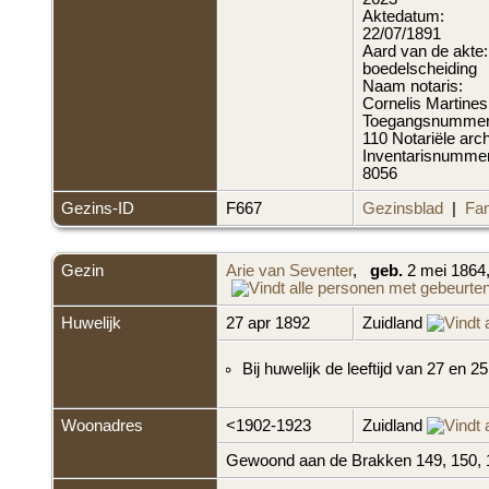
Aktedatum:
22/07/1891
Aard van de akte:
boedelscheiding
Naam notaris:
Cornelis Martines
Toegangsnummer
110 Notariële arc
Inventarisnummer
8056
Gezins-ID
F667
Gezinsblad
|
Fam
Gezin
Arie van Seventer
,
geb.
2 mei 1864,
Huwelijk
27 apr 1892
Zuidland
Bij huwelijk de leeftijd van 27 en 25
Woonadres
<1902-1923
Zuidland
Gewoond aan de Brakken 149, 150, 1