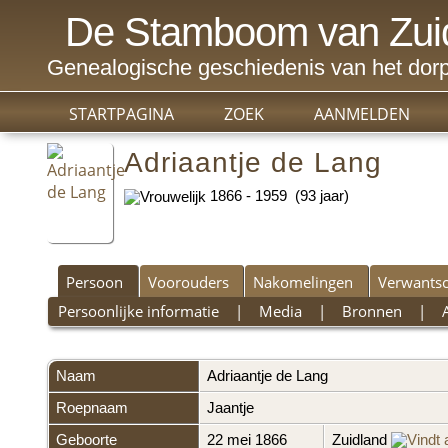
De Stamboom van Zui
Genealogische geschiedenis van het dorp
STARTPAGINA
ZOEK
AANMELDEN
Adriaantje de Lang
1866 - 1959 (93 jaar)
Persoon
Voorouders
Nakomelingen
Verwants
Persoonlijke informatie
|
Media
|
Bronnen
|
Naam
Adriaantje
de Lang
Roepnaam
Jaantje
Geboorte
22 mei 1866
Zuidland