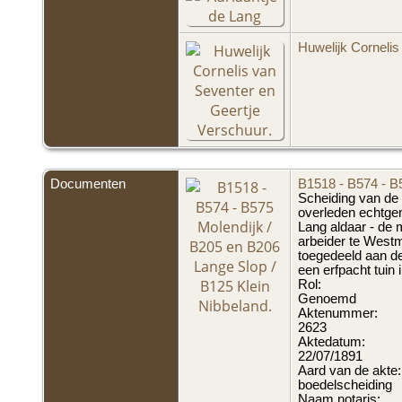
Huwelijk Cornelis
Documenten
B1518 - B574 - B5
Scheiding van de 
overleden echtge
Lang aldaar - de 
arbeider te Westm
toegedeeld aan de
een erfpacht tuin 
Rol:
Genoemd
Aktenummer:
2623
Aktedatum:
22/07/1891
Aard van de akte:
boedelscheiding
Naam notaris: