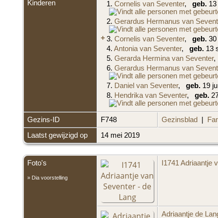
Kinderen
1.
Cornelis van Seventer
,
geb.
13 
2.
Gerardus Hermanus van Sevent
+
3.
Cornelis van Seventer
,
geb.
30 
4.
Antonia van Seventer
,
geb.
13 s
5.
Gerarda Hermina van Seventer
6.
Gerardus Hermanus van Sevent
7.
Daniel van Seventer
,
geb.
19 ju
8.
Hendrika van Seventer
,
geb.
27
Gezins-ID
F748
Gezinsblad
|
Fam
Laatst gewijzigd op
14 mei 2019
Foto's
I1741 Adriaantje 
» Dia voorstelling
Adriaantje de Lan