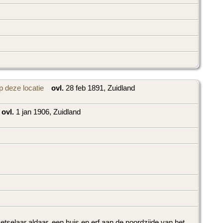
ovl.
28 feb 1891, Zuidland
ovl.
1 jan 1906, Zuidland
tselaar aldaar, een huis en erf aan de noordzijde van het