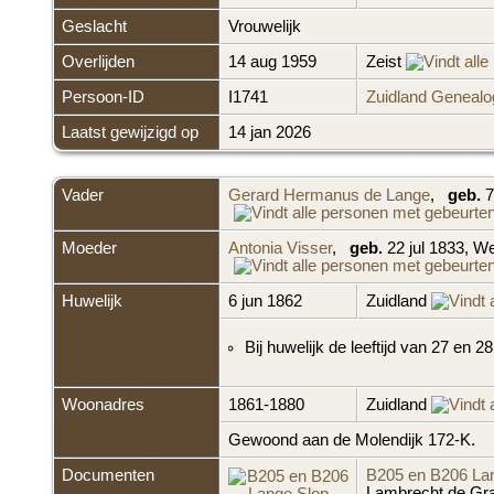
Geslacht
Vrouwelijk
Overlijden
14 aug 1959
Zeist
Persoon-ID
I1741
Zuidland Genealo
Laatst gewijzigd op
14 jan 2026
Vader
Gerard Hermanus de Lange
,
geb.
7
Moeder
Antonia Visser
,
geb.
22 jul 1833, 
Huwelijk
6 jun 1862
Zuidland
Bij huwelijk de leeftijd van 27 en 28
Woonadres
1861-1880
Zuidland
Gewoond aan de Molendijk 172-K.
Documenten
B205 en B206 La
Lambrecht de Graa