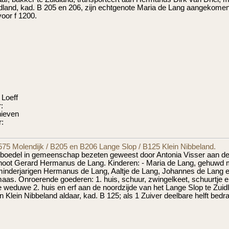
idland, kad. B 205 en 206, zijn echtgenote Maria de Lang aangekom
voor f 1200.
 Loeff
:
hieven
:
75 Molendijk / B205 en B206 Lange Slop / B125 Klein Nibbeland.
boedel in gemeenschap bezeten geweest door Antonia Visser aan de 
noot Gerard Hermanus de Lang. Kinderen: - Maria de Lang, gehuwd me
minderjarigen Hermanus de Lang, Aaltje de Lang, Johannes de Lang e
aas. Onroerende goederen: 1. huis, schuur, zwingelkeet, schuurtje en
 weduwe 2. huis en erf aan de noordzijde van het Lange Slop te Zuid
in Klein Nibbeland aldaar, kad. B 125; als 1 Zuiver deelbare helft bedra