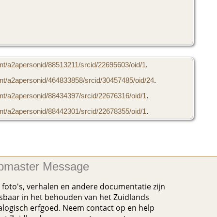
t/a2apersonid/88513211/srcid/22695603/oid/1
.
t/a2apersonid/464833858/srcid/30457485/oid/24
.
t/a2apersonid/88434397/srcid/22676316/oid/1
.
t/a2apersonid/88442301/srcid/22678355/oid/1
.
master Message
foto's, verhalen en andere documentatie zijn
baar in het behouden van het Zuidlands
logisch erfgoed. Neem contact op en help