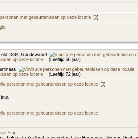
[
2
]
gie
 okt 1834, Goudswaard
(Leeftijd 56 jaar)
Westmaas
(Leeftijd 72 jaar)
[
3
]
 jaar.
nge Slop
f, bakker te Zuidland, transporteert aan Hermanus Dirk van Driel, me