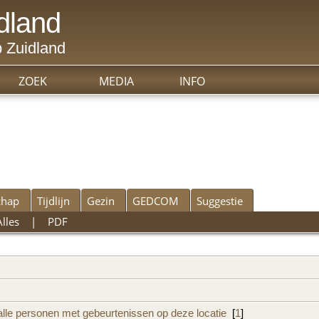
dland
 Zuidland
ZOEK
MEDIA
INFO
chap
Tijdlijn
Gezin
GEDCOM
Suggestie
Alles
|
PDF
[
1
]