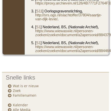
https://proxy.archieven.nl/126/4B7771F276
[
S11
] Oorlogsgravenstichting,
http://srs.ogs.nl/slachtoffer/37804/saartje-
van-dijk-levie/
.
[
S1
] Nederland, BS, (Nationale Archief),
https://www.wiewaswie.nl/personen-
zoeken/zoeken/document/a2apersonid/8843797
[
S1
] Nederland, BS, (Nationale Archief),
https://www.wiewaswie.nl/personen-
zoeken/zoeken/document/a2apersonid/8844640
Snelle links
Wat is er nieuw
Zoek
Familienamen
Kalender
Alle Media