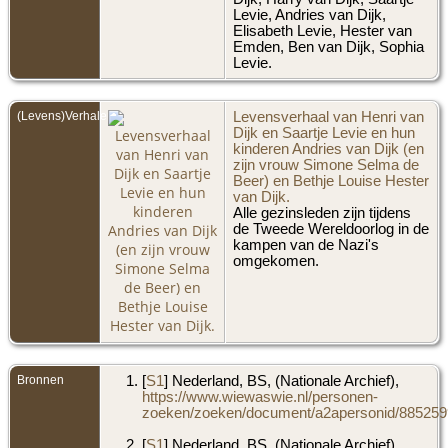
Levie, Andries van Dijk,
Elisabeth Levie, Hester van
Emden, Ben van Dijk, Sophia
Levie.
(Levens)Verhalen
Levensverhaal van Henri van
Dijk en Saartje Levie en hun
kinderen Andries van Dijk (en
zijn vrouw Simone Selma de
Beer) en Bethje Louise Hester
van Dijk.
Alle gezinsleden zijn tijdens
de Tweede Wereldoorlog in de
kampen van de Nazi's
omgekomen.
Bronnen
[
S1
] Nederland, BS, (Nationale Archief),
https://www.wiewaswie.nl/personen-
zoeken/zoeken/document/a2apersonid/8852599
[
S1
] Nederland, BS, (Nationale Archief),