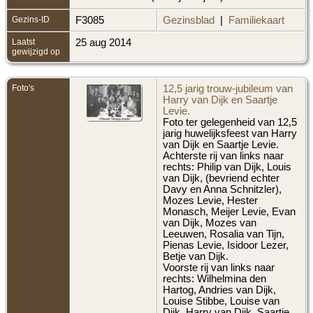
Gezins-ID
F3085
Gezinsblad
|
Familiekaart
Laatst
25 aug 2014
gewijzigd op
Foto's
12,5 jarig trouw-jubileum van
Harry van Dijk en Saartje
Levie.
Foto ter gelegenheid van 12,5
jarig huwelijksfeest van Harry
van Dijk en Saartje Levie.
Achterste rij van links naar
rechts: Philip van Dijk, Louis
van Dijk, (bevriend echter
Davy en Anna Schnitzler),
Mozes Levie, Hester
Monasch, Meijer Levie, Evan
van Dijk, Mozes van
Leeuwen, Rosalia van Tijn,
Pienas Levie, Isidoor Lezer,
Betje van Dijk.
Voorste rij van links naar
rechts: Wilhelmina den
Hartog, Andries van Dijk,
Louise Stibbe, Louise van
Dijk, Harry van Dijk, Saartje