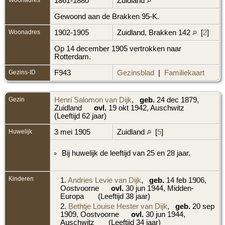
1861-1880
Zuidland
Gewoond aan de Brakken 95-K.
Woonadres
1902-1905
Zuidland, Brakken 142
[
2
]
Op 14 december 1905 vertrokken naar
Rotterdam.
Gezins-ID
F943
Gezinsblad
|
Familiekaart
Gezin
Henri Salomon van Dijk
,
geb.
24 dec 1879,
Zuidland
ovl.
19 okt 1942, Auschwitz
(Leeftijd 62 jaar)
Huwelijk
3 mei 1905
Zuidland
[
5
]
Bij huwelijk de leeftijd van 25 en 28 jaar.
Kinderen
1.
Andries Levie van Dijk
,
geb.
14 feb 1906,
Oostvoorne
ovl.
30 jun 1944, Midden-
Europa
(Leeftijd 38 jaar)
2.
Bethtje Louise Hester van Dijk
,
geb.
20 sep
1909, Oostvoorne
ovl.
30 jun 1944,
Auschwitz
(Leeftijd 34 jaar)