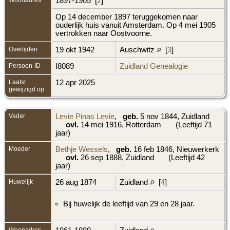
1897-1905 [
2
]
Op 14 december 1897 teruggekomen naar
ouderlijk huis vanuit Amsterdam. Op 4 mei 1905
vertrokken naar Oostvoorne.
Overlijden
19 okt 1942
Auschwitz
[
3
]
Persoon-ID
I8089
Zuidland Genealogie
Laatst
12 apr 2025
gewijzigd op
Vader
Levie Pinas Levie
,
geb.
5 nov 1844, Zuidland
ovl.
14 mei 1916, Rotterdam
(Leeftijd 71
jaar)
Moeder
Bethje Wessels
,
geb.
16 feb 1846, Nieuwerkerk
ovl.
26 sep 1888, Zuidland
(Leeftijd 42
jaar)
Huwelijk
26 aug 1874
Zuidland
[
4
]
Bij huwelijk de leeftijd van 29 en 28 jaar.
Woonadres