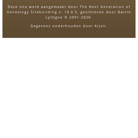
Deze site werd aangemaakt door
The Next Generation of
Genealogy Sitebuilding
v. 14.0.5, geschreven door Darrin
Lythgoe © 2001-2026.
Gegevens onderhouden door
Arjen
.