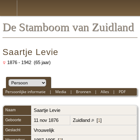
De Stamboom van Zuidland
Saartje Levie
1876 - 1942 (65 jaar)
Persoonlijke informatie
|
Media
|
Bronnen
|
Alles
|
PDF
Naam
Saartje
Levie
Geboorte
11 nov 1876
Zuidland
[
1
]
Geslacht
Vrouwelijk
Woonadres