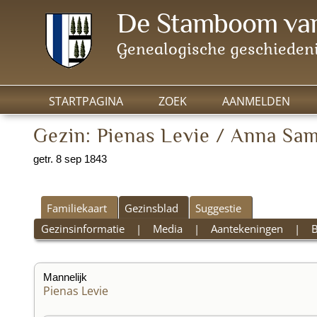
De Stamboom van
Genealogische geschiedeni
STARTPAGINA
ZOEK
AANMELDEN
Gezin: Pienas Levie / Anna Sa
getr. 8 sep 1843
Familiekaart
Gezinsblad
Suggestie
Gezinsinformatie
|
Media
|
Aantekeningen
|
Mannelijk
Pienas Levie