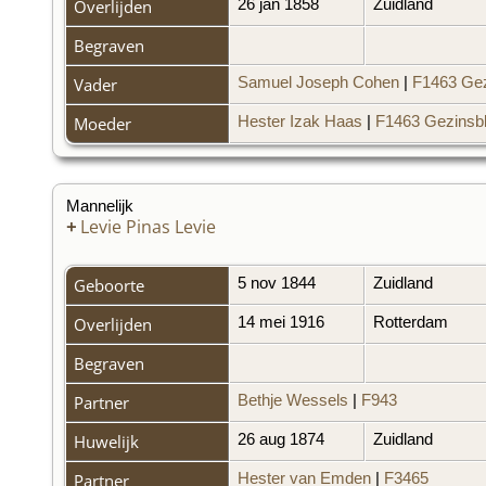
Overlijden
26 jan 1858
Zuidland
Begraven
Vader
Samuel Joseph Cohen
|
F1463 Gez
Moeder
Hester Izak Haas
|
F1463 Gezinsb
Mannelijk
+
Levie Pinas Levie
Geboorte
5 nov 1844
Zuidland
Overlijden
14 mei 1916
Rotterdam
Begraven
Partner
Bethje Wessels
|
F943
Huwelijk
26 aug 1874
Zuidland
Partner
Hester van Emden
|
F3465