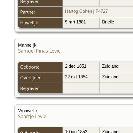
Begraven
Partner
Hartog Cohen
|
F4727
Huwelijk
9 mrt 1881
Brielle
Mannelijk
Samuel Pinas Levie
Geboorte
2 dec 1851
Zuidland
Overlijden
22 okt 1854
Zuidland
Begraven
Vrouwelijk
Saartje Levie
Geboorte
10 jan 1853
Zuidland