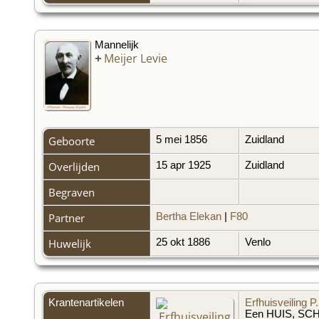
Mannelijk
+
Meijer Levie
Geboorte
5 mei 1856
Zuidland
Overlijden
15 apr 1925
Zuidland
Begraven
Partner
Bertha Elekan
|
F80
Huwelijk
25 okt 1886
Venlo
Krantenartikelen
Erfhuisveiling P
Een HUIS, SCHU