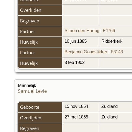
Overlijden
Begraven
Partner
Simon den Hartog
|
F4766
Huwelijk
10 jun 1885
Ridderkerk
Partner
Benjamin Goudstikker
|
F3143
Huwelijk
3 feb 1902
Mannelijk
Samuel Levie
Geboorte
19 nov 1854
Zuidland
Overlijden
27 mei 1855
Zuidland
Begraven