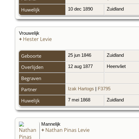
Huwelijk
10 dec 1890
Zuidland
Vrouwelijk
+
Hester Levie
Geboorte
25 jun 1846
Zuidland
Overlijden
12 aug 1877
Heenvliet
Begraven
Partner
Izak Hartogs
|
F3795
Huwelijk
7 mei 1868
Zuidland
Mannelijk
+
Nathan Pinas Levie