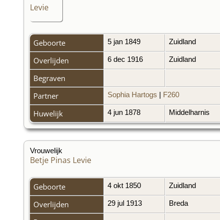
Geboorte
5 jan 1849
Zuidland
Overlijden
6 dec 1916
Zuidland
Begraven
Partner
Sophia Hartogs
|
F260
Huwelijk
4 jun 1878
Middelharnis
Vrouwelijk
Betje Pinas Levie
Geboorte
4 okt 1850
Zuidland
Overlijden
29 jul 1913
Breda