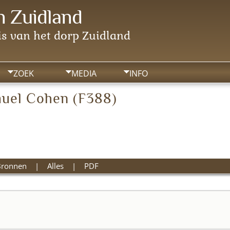
 Zuidland
s van het dorp Zuidland
ZOEK
MEDIA
INFO
muel Cohen (F388)
Bronnen
|
Alles
|
PDF