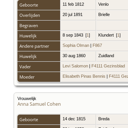
Geboorte
11 feb 1812
Venlo
Overlijden
20 jul 1891
Brielle
Begraven
Huwelijk
8 sep 1843
[
1
]
Klundert
[
1
]
Andere partner
Sophia Olman
|
F867
Huwelijk
30 aug 1860
Zuidland
Vader
Levi Salomon
|
F4111 Gezinsblad
Moeder
Elisabeth Pinas Bennis
|
F4111 Gez
Vrouwelijk
Anna Samuel Cohen
Geboorte
14 dec 1815
Breda