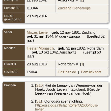
22 sep 1942
Auschwitz
[
2
]
Persoon-ID
I13044
Zuidland Genealogie
Laatst
29 aug 2014
gewijzigd op
Vader
Mozes Levie
,
geb.
12 nov 1891, Zuidland
ovl.
31 mrt 1944, Midden-Europa
(Leeftijd 52
jaar)
Moeder
Hester Monasch
,
geb.
31 jan 1892, Rotterdam
ovl.
19 okt 1942, Auschwitz
(Leeftijd 50
jaar)
Huwelijk
28 aug 1918
Rotterdam
[
3
]
Gezins-ID
F5064
Gezinsblad
|
Familiekaart
Bronnen
[
S10
] Riet de Leeuw van Weenen-van der
Hoek, Joods Leven in Zuidland, (Riet de
Leeuw van Weenen-van der Hoek).
[
S11
] Oorlogsgravenstichting,
http://srs.ogs.nl/slachtoffer/92605/louis-
levie/
.