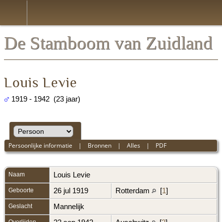
De Stamboom van Zuidland
Louis Levie
1919 - 1942 (23 jaar)
Persoonlijke informatie
|
Bronnen
|
Alles
|
PDF
Naam
Louis
Levie
Geboorte
26 jul 1919
Rotterdam
[
1
]
Geslacht
Mannelijk
Overlijden