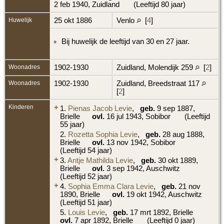
2 feb 1940, Zuidland
(Leeftijd 80 jaar)
Huwelijk
25 okt 1886
Venlo
[
4
]
Bij huwelijk de leeftijd van 30 en 27 jaar.
Woonadres
1902-1930
Zuidland, Molendijk 259
[
2
]
Woonadres
1902-1930
Zuidland, Breedstraat 117
[
2
]
Kinderen
+
1.
Pienas Jacob Levie
,
geb.
9 sep 1887,
Brielle
ovl.
16 jul 1943, Sobibor
(Leeftijd
55 jaar)
2.
Rozetta Sophia Levie
,
geb.
28 aug 1888,
Brielle
ovl.
13 nov 1942, Sobibor
(Leeftijd 54 jaar)
+
3.
Antje Mathilda Levie
,
geb.
30 okt 1889,
Brielle
ovl.
3 sep 1942, Auschwitz
(Leeftijd 52 jaar)
+
4.
Sophia Emma Clara Levie
,
geb.
21 nov
1890, Brielle
ovl.
19 okt 1942, Auschwitz
(Leeftijd 51 jaar)
5.
Louis Levie
,
geb.
17 mrt 1892, Brielle
ovl.
7 apr 1892, Brielle
(Leeftijd 0 jaar)