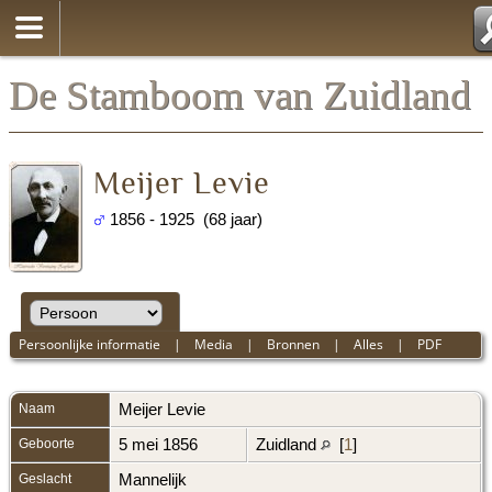
De Stamboom van Zuidland
Meijer Levie
1856 - 1925 (68 jaar)
Persoonlijke informatie
|
Media
|
Bronnen
|
Alles
|
PDF
Naam
Meijer
Levie
Geboorte
5 mei 1856
Zuidland
[
1
]
Geslacht
Mannelijk