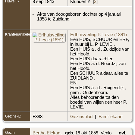
Huwelijk
8 sep 1843
Klundert
[
3
]
Akte van doodgeboren dochter op 4 januari
1858 te Zuidland.
Krantenartikelen
Erfhuisveiling P. Levie (1891)
Een HUIS, SCHUUR en ERF,
in huur bij L. P. LEVIE .
Een HUIS a . d . Zuidzijde van
het Hoofd.
Een HUIS daarachter.
Een HUIS a. d. Noordzij van
het Hoofd.
Een SCHUUR aldaar, alles te
ZUIDLAND ,
EN
Een HUIS a . d . Ruigendijk ,
gem . Oudenhoorn.
Alles behoorende tot den
boedel van wijlen den heer P.
LEVIE.
Gezins-ID
F388
Gezinsblad
|
Familiekaart
Gezin
Bertha Elekan
,
geb.
19 okt 1859, Venlo
ovl.