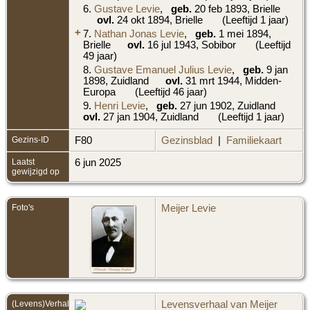
6.
Gustave Levie
,
geb.
20 feb 1893, Brielle
ovl.
24 okt 1894, Brielle
(Leeftijd 1 jaar)
+
7.
Nathan Jonas Levie
,
geb.
1 mei 1894,
Brielle
ovl.
16 jul 1943, Sobibor
(Leeftijd
49 jaar)
8.
Gustave Emanuel Julius Levie
,
geb.
9 jan
1898, Zuidland
ovl.
31 mrt 1944, Midden-
Europa
(Leeftijd 46 jaar)
9.
Henri Levie
,
geb.
27 jun 1902, Zuidland
ovl.
27 jan 1904, Zuidland
(Leeftijd 1 jaar)
Gezins-ID
F80
Gezinsblad
|
Familiekaart
Laatst
6 jun 2025
gewijzigd op
Foto's
Meijer Levie
(Levens)Verhalen
Levensverhaal van Meijer