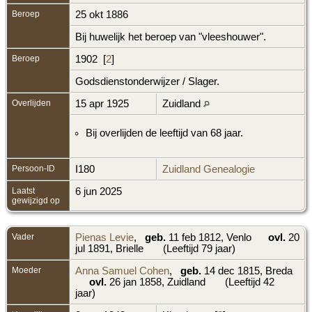
Beroep
25 okt 1886
Bij huwelijk het beroep van "vleeshouwer".
Beroep
1902 [
2
]
Godsdienstonderwijzer / Slager.
Overlijden
15 apr 1925
Zuidland
Bij overlijden de leeftijd van 68 jaar.
Persoon-ID
I180
Zuidland Genealogie
Laatst
6 jun 2025
gewijzigd op
Vader
Pienas Levie
,
geb.
11 feb 1812, Venlo
ovl.
20
jul 1891, Brielle
(Leeftijd 79 jaar)
Moeder
Anna Samuel Cohen
,
geb.
14 dec 1815, Breda
ovl.
26 jan 1858, Zuidland
(Leeftijd 42
jaar)