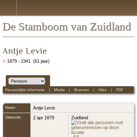
De Stamboom van Zuidland
Antje Levie
1879 - 1941 (61 jaar)
Persoonlijke informatie
|
Media
|
Bronnen
|
Alles
|
PDF
Naam
Antje
Levie
Geboorte
2 apr 1879
Zuidland