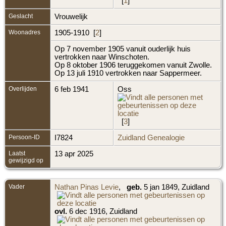
[
1
]
Geslacht
Vrouwelijk
Woonadres
1905-1910 [
2
]
Op 7 november 1905 vanuit ouderlijk huis
vertrokken naar Winschoten.
Op 8 oktober 1906 teruggekomen vanuit Zwolle.
Op 13 juli 1910 vertrokken naar Sappermeer.
Overlijden
6 feb 1941
Oss
[
3
]
Persoon-ID
I7824
Zuidland Genealogie
Laatst
13 apr 2025
gewijzigd op
Vader
Nathan Pinas Levie
,
geb.
5 jan 1849, Zuidland
ovl.
6 dec 1916, Zuidland