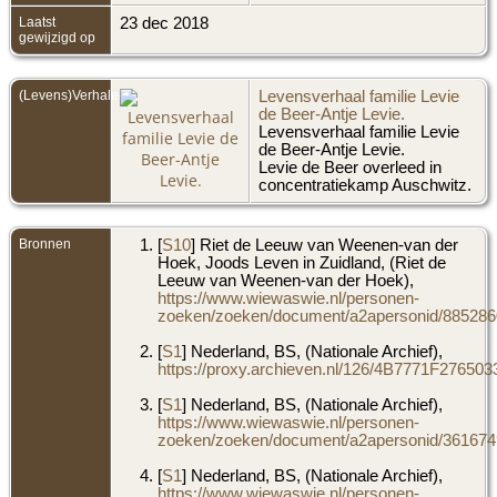
Laatst
23 dec 2018
gewijzigd op
(Levens)Verhalen
Levensverhaal familie Levie
de Beer-Antje Levie.
Levensverhaal familie Levie
de Beer-Antje Levie.
Levie de Beer overleed in
concentratiekamp Auschwitz.
Bronnen
[
S10
] Riet de Leeuw van Weenen-van der
Hoek, Joods Leven in Zuidland, (Riet de
Leeuw van Weenen-van der Hoek),
https://www.wiewaswie.nl/personen-
zoeken/zoeken/document/a2apersonid/8852860
[
S1
] Nederland, BS, (Nationale Archief),
https://proxy.archieven.nl/126/4B7771F276
[
S1
] Nederland, BS, (Nationale Archief),
https://www.wiewaswie.nl/personen-
zoeken/zoeken/document/a2apersonid/3616749
[
S1
] Nederland, BS, (Nationale Archief),
https://www.wiewaswie.nl/personen-