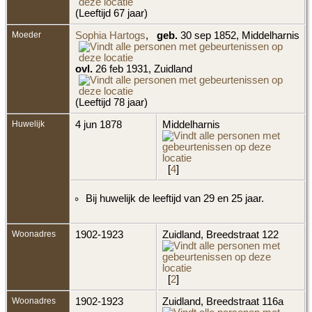
(Leeftijd 67 jaar)
Moeder
Sophia Hartogs
,
geb.
30 sep 1852, Middelharnis
ovl.
26 feb 1931, Zuidland
(Leeftijd 78 jaar)
Huwelijk
4 jun 1878
Middelharnis
[
4
]
Bij huwelijk de leeftijd van 29 en 25 jaar.
Woonadres
1902-1923
Zuidland, Breedstraat 122
[
2
]
Woonadres
1902-1923
Zuidland, Breedstraat 116a