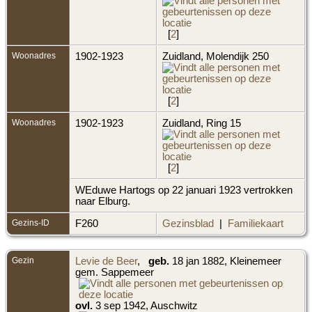
[
2
]
Woonadres
1902-1923
Zuidland, Molendijk 250
[
2
]
Woonadres
1902-1923
Zuidland, Ring 15
[
2
]
WEduwe Hartogs op 22 januari 1923 vertrokken
naar Elburg.
Gezins-ID
F260
Gezinsblad
|
Familiekaart
Gezin
Levie de Beer
,
geb.
18 jan 1882, Kleinemeer
gem. Sappemeer
ovl.
3 sep 1942, Auschwitz