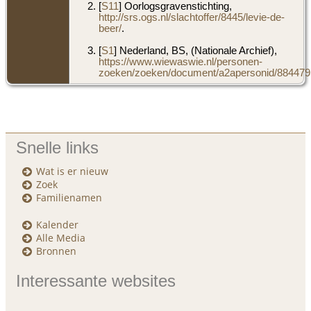
[
S11
] Oorlogsgravenstichting,
http://srs.ogs.nl/slachtoffer/8445/levie-de-
beer/
.
[
S1
] Nederland, BS, (Nationale Archief),
https://www.wiewaswie.nl/personen-
zoeken/zoeken/document/a2apersonid/8844795
Snelle links
Wat is er nieuw
Zoek
Familienamen
Kalender
Alle Media
Bronnen
Interessante websites