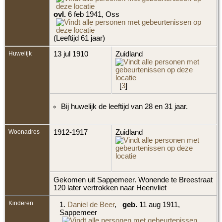
ovl.
6 feb 1941, Oss
(Leeftijd 61 jaar)
Huwelijk
13 jul 1910
Zuidland
[
3
]
Bij huwelijk de leeftijd van 28 en 31 jaar.
Woonadres
1912-1917
Zuidland
Gekomen uit Sappemeer. Wonende te Breestraat
120 later vertrokken naar Heenvliet
Kinderen
1.
Daniel de Beer
,
geb.
11 aug 1911,
Sappemeer