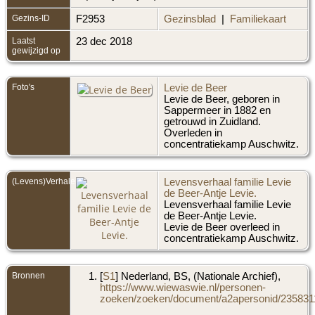
Gezins-ID
F2953
Gezinsblad
|
Familiekaart
Laatst
23 dec 2018
gewijzigd op
Foto's
Levie de Beer
Levie de Beer, geboren in
Sappermeer in 1882 en
getrouwd in Zuidland.
Overleden in
concentratiekamp Auschwitz.
(Levens)Verhalen
Levensverhaal familie Levie
de Beer-Antje Levie.
Levensverhaal familie Levie
de Beer-Antje Levie.
Levie de Beer overleed in
concentratiekamp Auschwitz.
Bronnen
[
S1
] Nederland, BS, (Nationale Archief),
https://www.wiewaswie.nl/personen-
zoeken/zoeken/document/a2apersonid/2358311