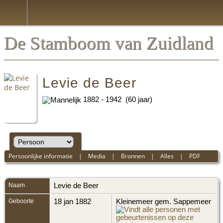
De Stamboom van Zuidland
Levie de Beer
1882 - 1942 (60 jaar)
Persoonlijke informatie
|
Media
|
Bronnen
|
Alles
|
PDF
Naam
Levie
de Beer
Geboorte
18 jan 1882
Kleinemeer gem. Sappemeer