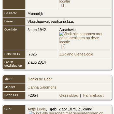
[
1
]
Geslacht
Mannelijk
Beroep
Vleeshouwer, veehandelaar.
Overlijden
3 sep 1942
Auschwitz
[
2
]
Persoon-ID
I7825
Zuidland Genealogie
Laatst
2 aug 2014
gewijzigd op
Vader
Daniel de Beer
Moeder
Ganna Salomons
Gezins-ID
F2954
Gezinsblad
|
Familiekaart
Gezin
Antje Levie
,
geb.
2 apr 1879, Zuidland