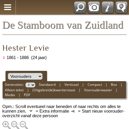
*Nederlands
De Stamboom van Zuidland
Hester Levie
1861 - 1886 (24 jaar)
Generaties:
Standaard
|
Verticaal
|
Compact
|
Box
|
Alleen tekst
|
(Uitgebreide)kwartierstaat
|
Voorouderwaaier
|
Media
|
PDF
Opm.: Scroll eventueel naar beneden of naar rechts om alles te
kunnen zien.
= Extra informatie
= Start nieuw voorouder-
overzicht vanaf deze persoon