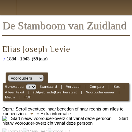
*Nederlands
De Stamboom van Zuidland
Elias Joseph Levie
1884 - 1943 (59 jaar)
Generaties:
Standaard
|
Verticaal
|
Compact
|
Box
|
Alleen tekst
|
(Uitgebreide)kwartierstaat
|
Voorouderwaaier
|
Media
|
PDF
Opm.: Scroll eventueel naar beneden of naar rechts om alles te
kunnen zien.
= Extra informatie
= Start
nieuw voorouder-overzicht vanaf deze persoon