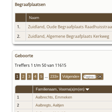
Begraafplaatsen
Naam
1.
Zuidland, Oude Begraafplaats Raadhuisstraa
2.
Zuidland, Algemene Begraafplaats Kerkweg
Geboorte
Treffers 1 t/m 50 van 11615
1
2
3
4
5
...
233»
Volgende»
Familienaam, Voorna(a)m(en)
1
Aalbrechts, Emmeken
2
Aalbregts, Aaltjen