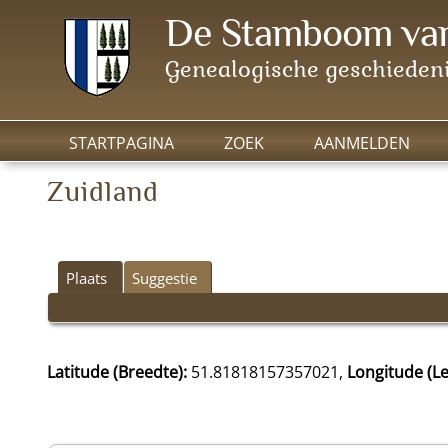
De Stamboom van
Genealogische geschiedeni
STARTPAGINA
ZOEK
AANMELDEN
Zuidland
Plaats
Suggestie
Latitude (Breedte):
51.81818157357021,
Longitude (Le