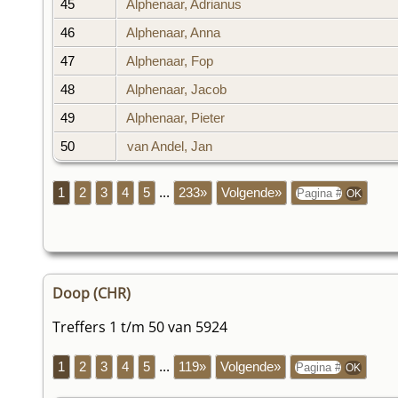
45
Alphenaar, Adrianus
46
Alphenaar, Anna
47
Alphenaar, Fop
48
Alphenaar, Jacob
49
Alphenaar, Pieter
50
van Andel, Jan
1
2
3
4
5
...
233»
Volgende»
Doop (CHR)
Treffers 1 t/m 50 van 5924
1
2
3
4
5
...
119»
Volgende»