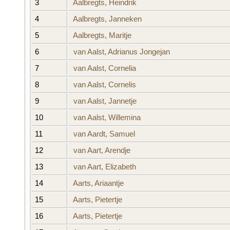
3
Aalbregts, Heindrik
4
Aalbregts, Janneken
5
Aalbregts, Maritje
6
van Aalst, Adrianus Jongejan
7
van Aalst, Cornelia
8
van Aalst, Cornelis
9
van Aalst, Jannetje
10
van Aalst, Willemina
11
van Aardt, Samuel
12
van Aart, Arendje
13
van Aart, Elizabeth
14
Aarts, Ariaantje
15
Aarts, Pietertje
16
Aarts, Pietertje