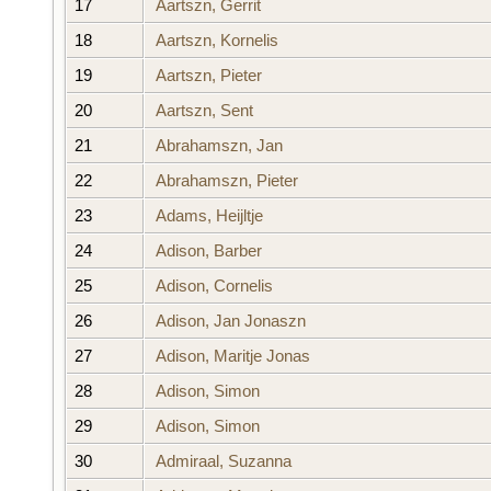
17
Aartszn, Gerrit
18
Aartszn, Kornelis
19
Aartszn, Pieter
20
Aartszn, Sent
21
Abrahamszn, Jan
22
Abrahamszn, Pieter
23
Adams, Heijltje
24
Adison, Barber
25
Adison, Cornelis
26
Adison, Jan Jonaszn
27
Adison, Maritje Jonas
28
Adison, Simon
29
Adison, Simon
30
Admiraal, Suzanna