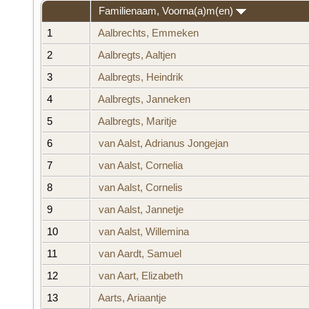
Familienaam, Voorna(a)m(en)
1
Aalbrechts, Emmeken
2
Aalbregts, Aaltjen
3
Aalbregts, Heindrik
4
Aalbregts, Janneken
5
Aalbregts, Maritje
6
van Aalst, Adrianus Jongejan
7
van Aalst, Cornelia
8
van Aalst, Cornelis
9
van Aalst, Jannetje
10
van Aalst, Willemina
11
van Aardt, Samuel
12
van Aart, Elizabeth
13
Aarts, Ariaantje