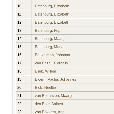
10
Batenburg, Elizabeth
11
Batenburg, Elizabeth
12
Batenburg, Elizabeth
13
Batenburg, Fop
14
Batenburg, Maartje
15
Batenburg, Maria
16
Beukelman, Johanna
17
van Bezeij, Cornelis
18
Bliek, Willem
19
Bloem, Paulus Johannes
20
Blok, Neeltje
21
van Bochoven, Maartje
22
den Boer, Aalbert
23
van Bokkem, Arie