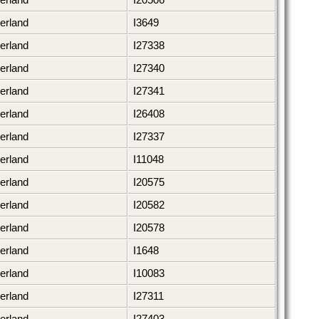
jerland
I3649
jerland
I27338
jerland
I27340
jerland
I27341
jerland
I26408
jerland
I27337
jerland
I11048
jerland
I20575
jerland
I20582
jerland
I20578
jerland
I1648
jerland
I10083
jerland
I27311
jerland
I27403