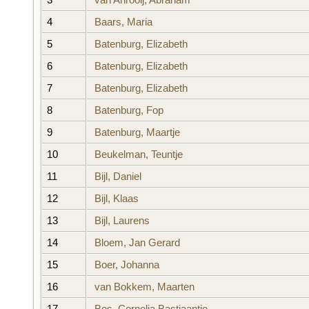
4
Baars, Maria
5
Batenburg, Elizabeth
6
Batenburg, Elizabeth
7
Batenburg, Elizabeth
8
Batenburg, Fop
9
Batenburg, Maartje
10
Beukelman, Teuntje
11
Bijl, Daniel
12
Bijl, Klaas
13
Bijl, Laurens
14
Bloem, Jan Gerard
15
Boer, Johanna
16
van Bokkem, Maarten
17
Bos, Cornelia Bastiaantje