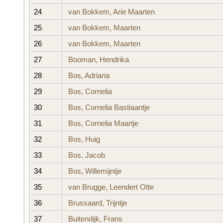
24
van Bokkem, Arie Maarten
25
van Bokkem, Maarten
26
van Bokkem, Maarten
27
Booman, Hendrika
28
Bos, Adriana
29
Bos, Cornelia
30
Bos, Cornelia Bastiaantje
31
Bos, Cornelia Maartje
32
Bos, Huig
33
Bos, Jacob
34
Bos, Willemijntje
35
van Brugge, Leendert Otte
36
Brussaard, Trijntje
37
Buitendijk, Frans