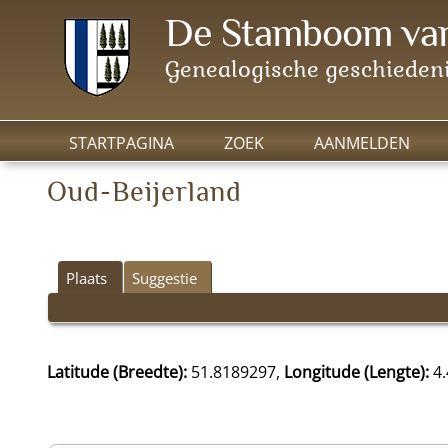
De Stamboom van
Genealogische geschiedeni
STARTPAGINA
ZOEK
AANMELDEN
Oud-Beijerland
Plaats
Suggestie
Latitude (Breedte):
51.8189297,
Longitude (Lengte):
4.