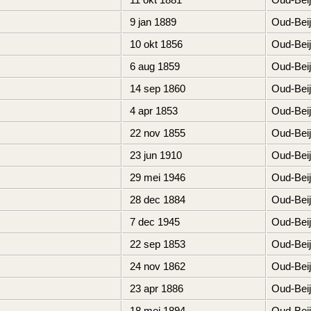
9 jan 1889
Oud-Bei
10 okt 1856
Oud-Bei
6 aug 1859
Oud-Bei
14 sep 1860
Oud-Bei
4 apr 1853
Oud-Bei
22 nov 1855
Oud-Bei
23 jun 1910
Oud-Bei
29 mei 1946
Oud-Bei
28 dec 1884
Oud-Bei
7 dec 1945
Oud-Bei
22 sep 1853
Oud-Bei
24 nov 1862
Oud-Bei
23 apr 1886
Oud-Bei
18 mei 1894
Oud-Bei