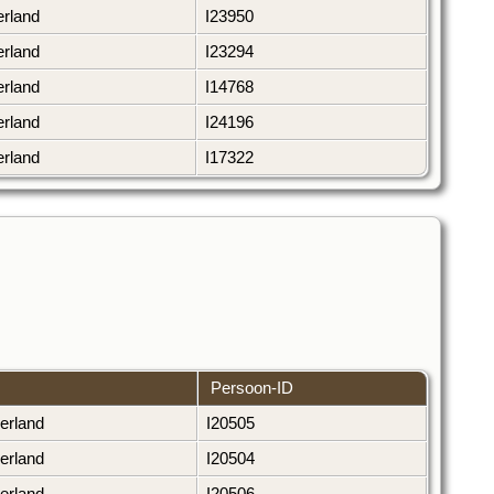
erland
I23950
erland
I23294
erland
I14768
erland
I24196
erland
I17322
Persoon-ID
jerland
I20505
jerland
I20504
jerland
I20506