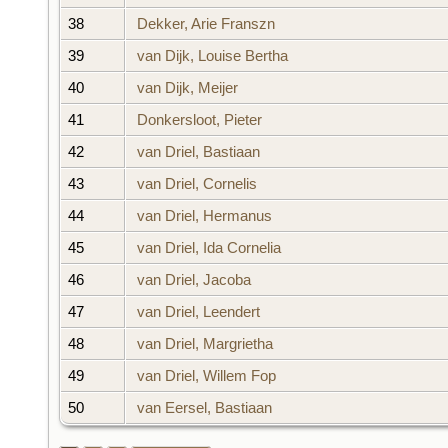
38
Dekker, Arie Franszn
39
van Dijk, Louise Bertha
40
van Dijk, Meijer
41
Donkersloot, Pieter
42
van Driel, Bastiaan
43
van Driel, Cornelis
44
van Driel, Hermanus
45
van Driel, Ida Cornelia
46
van Driel, Jacoba
47
van Driel, Leendert
48
van Driel, Margrietha
49
van Driel, Willem Fop
50
van Eersel, Bastiaan