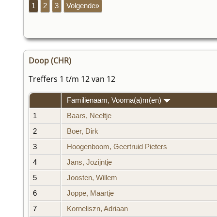
1
2
3
Volgende»
Doop (CHR)
Treffers 1 t/m 12 van 12
Familienaam, Voorna(a)m(en)
1
Baars, Neeltje
2
Boer, Dirk
3
Hoogenboom, Geertruid Pieters
4
Jans, Jozijntje
5
Joosten, Willem
6
Joppe, Maartje
7
Korneliszn, Adriaan