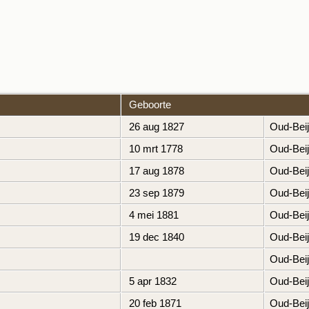
Geboorte
26 aug 1827
Oud-Bei
10 mrt 1778
Oud-Bei
17 aug 1878
Oud-Bei
23 sep 1879
Oud-Bei
4 mei 1881
Oud-Bei
19 dec 1840
Oud-Bei
Oud-Bei
5 apr 1832
Oud-Bei
20 feb 1871
Oud-Bei