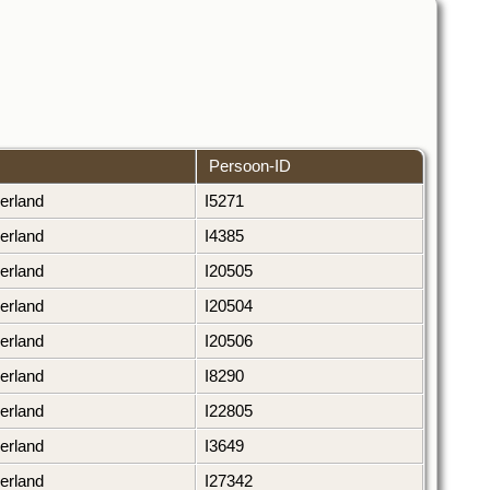
Persoon-ID
jerland
I5271
jerland
I4385
jerland
I20505
jerland
I20504
jerland
I20506
jerland
I8290
jerland
I22805
jerland
I3649
jerland
I27342