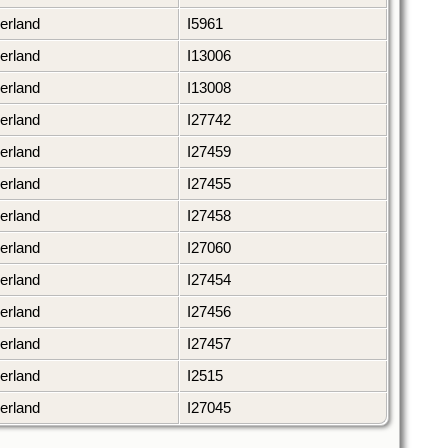
jerland
I5961
jerland
I13006
jerland
I13008
jerland
I27742
jerland
I27459
jerland
I27455
jerland
I27458
jerland
I27060
jerland
I27454
jerland
I27456
jerland
I27457
jerland
I2515
jerland
I27045