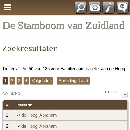
*Nederlands
De Stamboom van Zuidland
Zoekresultaten
Treffers 1 t/m 50 van 185 voor Familienaam is gelijk aan de Hoog
1
2
3
4
Volgende»
|
Spreidingskaart
COL
UMN
S:
TOGGLE
#
Naam
1
de Hoog, Abraham
2
de Hoog, Abraham