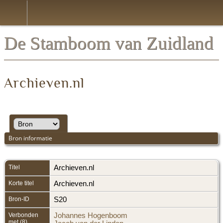
*Nederlands
De Stamboom van Zuidland
Archieven.nl
Bron informatie
Titel
Archieven.nl
Korte titel
Archieven.nl
Bron-ID
S20
Verbonden
Johannes Hogenboom
met (8)