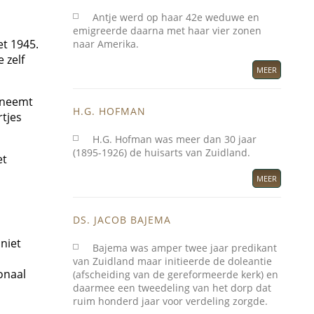
Antje werd op haar 42e weduwe en
emigreerde daarna met haar vier zonen
et 1945.
naar Amerika.
 zelf
MEER
t neemt
H.G. HOFMAN
rtjes
H.G. Hofman was meer dan 30 jaar
(1895-1926) de huisarts van Zuidland.
et
MEER
DS. JACOB BAJEMA
niet
Bajema was amper twee jaar predikant
van Zuidland maar initieerde de doleantie
onaal
(afscheiding van de gereformeerde kerk) en
daarmee een tweedeling van het dorp dat
ruim honderd jaar voor verdeling zorgde.