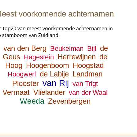
eest voorkomende achternamen
e top20 van meest voorkomende achternamen in
e stamboom van Zuidland.
van den Berg
de
Beukelman
Bijl
Geus
Herrewijnen
de
Hagestein
Hoog
Hoogenboom
Hoogstad
de Labije
Landman
Hoogwerf
van Rij
Plooster
van Trigt
Vermaat
Vlielander
van der Waal
Weeda
Zevenbergen