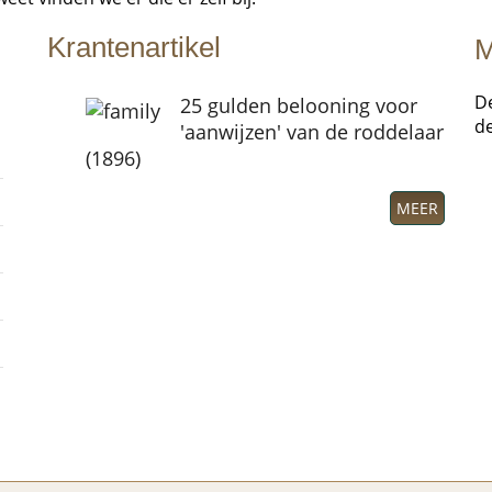
M
D
d