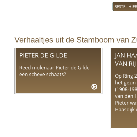
BESTEL HIE
Verhaaltjes uit de Stamboom van Z
PIETER DE GILDE
JAN HAA
VAN RIJ
Reed molenaar Pieter de Gilde
een scheve schaats?
Op Ring 
het gezin
(1908-198
van den 
Pieter wa
Haasdijk e