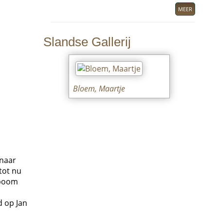
MEER
Slandse Gallerij
Bloem, Maartje
 naar
tot nu
mboom
d op Jan