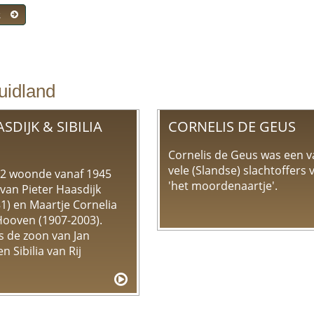
R
uidland
SDIJK & SIBILIA
CORNELIS DE GEUS
Cornelis de Geus was een v
vele (Slandse) slachtoffers 
22 woonde vanaf 1945
'het moordenaartje'.
 van Pieter Haasdijk
1) en Maartje Cornelia
Hooven (1907-2003).
s de zoon van Jan
n Sibilia van Rij