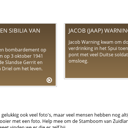
EN SIBILIA VAN
JACOB (JAAP) WARNI
Jacob Warning kwam om d
verdrinking in het Spui toe
een bombardement op
pont met veel Duitse solda
m op 3 oktober 1941
omsloeg.
e Slandse Gerrit en
n Driel om het leven.
lukkig ook veel foto's, maar veel mensen hebben nog altijd 
l mooier met een foto. Help mee om de Stamboom van Zuidlan
eet vinden we er die er zelf bij.