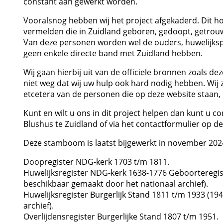
constant aan gewerkt worden.
Vooralsnog hebben wij het project afgekaderd. Dit houd
vermelden die in Zuidland geboren, gedoopt, getrouwd
Van deze personen worden wel de ouders, huwelijkspa
geen enkele directe band met Zuidland hebben.
Wij gaan hierbij uit van de officiele bronnen zoals de
niet weg dat wij uw hulp ook hard nodig hebben. Wij z
etcetera van de personen die op deze website staan,
Kunt en wilt u ons in dit project helpen dan kunt u 
Blushus te Zuidland of via het contactformulier op de
Deze stamboom is laatst bijgewerkt in november 202
Doopregister NDG-kerk 1703 t/m 1811.
Huwelijksregister NDG-kerk 1638-1776 Geboorteregiste
beschikbaar gemaakt door het nationaal archief).
Huwelijksregister Burgerlijk Stand 1811 t/m 1933 (19
archief).
Overlijdensregister Burgerlijke Stand 1807 t/m 1951.