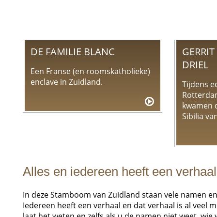
DE FAMILIE BLANC
GERRIT 
DRIEL
Een Franse (en roomskatholieke)
enclave in Zuidland.
Tijdens 
Rotterda
kwamen d
Sibilia va
Alles en iedereen heeft een verhaal
In deze Stamboom van Zuidland staan vele namen en ge
Iedereen heeft een verhaal en dat verhaal is al vee
laat het weten en zelfs als u de namen niet weet, wie w