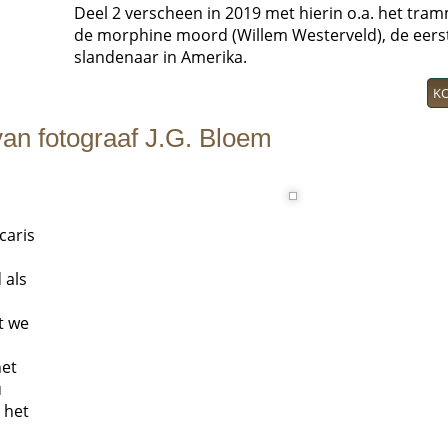
Deel 2 verscheen in 2019 met hierin o.a. het tram
de morphine moord (Willem Westerveld), de eers
slandenaar in Amerika.
K
van fotograaf J.G. Bloem
caris
 als
t we
het
u
 het