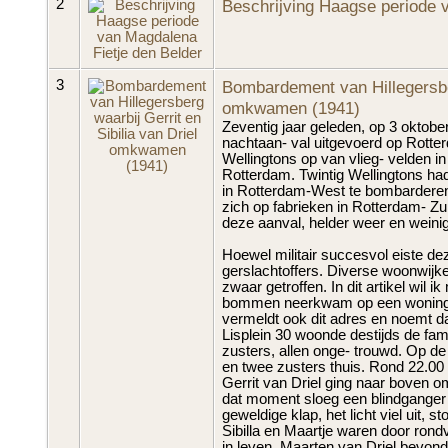
2
Beschrijving Haagse periode 
3
Bombardement van Hillegersber
omkwamen (1941)
Zeventig jaar geleden, op 3 okto
nachtaan- val uitgevoerd op Rotte
Wellingtons op van vlieg- velden i
Rotterdam. Twintig Wellingtons ha
in Rotterdam-West te bombarderen.
zich op fabrieken in Rotterdam- Z
deze aanval, helder weer en weini
Hoewel militair succesvol eiste de
gerslachtoffers. Diverse woonwij
zwaar getroffen. In dit artikel wil
bommen neerkwam op een woning va
vermeldt ook dit adres en noemt d
Lisplein 30 woonde destijds de fami
zusters, allen onge- trouwd. Op d
en twee zusters thuis. Rond 22.0
Gerrit van Driel ging naar boven om
dat moment sloeg een blindganger 
geweldige klap, het licht viel uit,
Sibilla en Maartje waren door ro
in leven. Maarten van Driel bevon