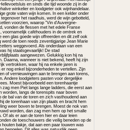
ellevoetsluis en sinds die tijd woonde zij in de
halve winkelier en loodgieter ook wijnhandelaar.
enige grote vaten wijn komen. In een kelder onder
tegenover het raadhuis, werd de wijn gebotteld,
tiketten voorzien, waarop "Vin d'Auvergne-
nd, vonden de flessen met het edele Franse
, voornamelijk caféhouders in de omtrek en
e een glas goede wijn offreerden en dit zelf ook
log werd de toen reeds zeventigjarige Jean Marie
ezetters weggevoerd. Als onderdaan van een
was hij staatsgevaarlijk! De stad
rblijfplaats aangewezen. Gelukkig kon hij na
n. Daarna, wanneer is niet bekend, heeft hij zijn
jk vertrokken, waar hij na enkele jaren is
 er nog enkel bijzonderheden te vertellen. Zijn
ten of vernieuwingen aan te brengen aan torens,
. Andere loodgieters pasten voor dergelijke
ees. Moest bijvoorbeeld een torenhaantje
 zag men Piet langs lange ladders, die eerst aan
 worden, langs de torenspits naar boven
p de bal van de toren en zich vasthoudend aan
 hij de torenhaan van zijn plaats en bracht hem
ing weer boven te brengen. Moest de nok van
nieuwd worden, dan zag men hem op het smalle
Of als er aan de toren hier en daar leien
nden de toeschouwers die veilig beneden op de
n houten bakje, dat aan een paar touwen was
en bengelen. Dit alles was natuurlijk geen