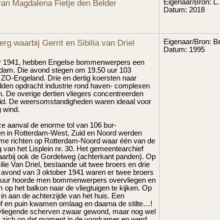
van Magdalena Fietje den Belder
Eigenaar/Bron: L
Datum: 2018
g waarbij Gerrit en Sibilia van Driel
Eigenaar/Bron: Be
Datum: 1995
ber 1941, hebben Engelse bommenwerpers een
rdam. Die avond stegen om 19.50 uur 103
n ZO-Engeland. Drie en dertig koersten naar
dden opdracht industrie rond haven- complexen
 De overige dertien vliegers concentreerden
uid. De weersomstandigheden waren ideaal voor
g wind.
ze aanval de enorme tol van 106 bur-
ken in Rotterdam-West, Zuid en Noord werden
 ik me richten op Rotterdam-Noord waar één van de
n het Lisplein nr. 30. Het gemeentearchief
aarbij ook de Gordelweg (achterkant panden). Op
lie Van Driel, bestaande uit twee broers en drie
e avond van 3 oktober 1941 waren er twee broers
0 uur hoorde men bommenwerpers overvliegen en
 op het balkon naar de vliegtuigen te kijken. Op
in aan de achterzijde van het huis. Een
 stof en puin kwamen omlaag en daarna de stilte…!
ndvliegende scherven zwaar gewond, maar nog wel
d zich op dat moment in de voorkamer en werd