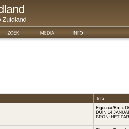
dland
 Zuidland
ZOEK
MEDIA
INFO
Info
Eigenaar/Bron:
DUIN 14 JANUARI
BRON: HET PA