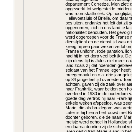
departement Correéze. Men ziet: d
opgewerkt tot welgestelde middenst
was roomskatholiek. Op hoogtijdag
Hellevoetsluis of Brielle, om daar 
besluiten, ondanks het feit dat z
opgenomen, zich in ons land te lat
nationaliteit behouden. Het gevolg
werd opgeroepen voor de Franse mil
dienstplicht en de diensttijd was dri
kreeg hij een paar weken verlof om 
Franse uniform, rode pantalon, lich
had hij in het dorp veel bekijks. De
zijn diensttijd is Jules niet meer n
land zoals zij dat noemden geble
soldaat van het Franse leger heeft 
meegemaakt en o.a. drie jaar geleg
op 84 jarige leeftijd overleden. T
achtten, gaven zij de zaak over a
naar Frankrijk, waar beiden een h
overleed in 1930 in de ouderdom v
goede dag vertrok hij naar Frankrij
enkele weken afspeelde, was zeer 
Marie, die als bruidegom was vert
Later is hij hierna hertrouwd met 
dochter geboren, die de naam Ma
meisje werd geheel in Hollandse sf
en daarna doorliep zij de school voo
jaren dertig trad Marie Blanc in he