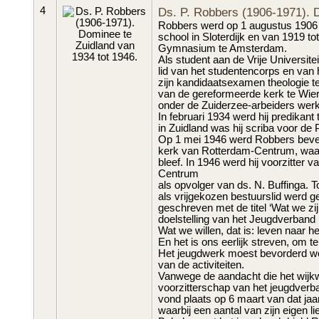
4
Ds. P. Robbers (1906-1971). D
Robbers werd op 1 augustus 1906 
school in Sloterdijk en van 1919 to
Gymnasium te Amsterdam.
Als student aan de Vrije Universit
lid van het studentencorps en van
zijn kandidaatsexamen theologie te
van de gereformeerde kerk te Wier
onder de Zuiderzee-arbeiders werk
In februari 1934 werd hij predikant te
in Zuidland was hij scriba voor de 
Op 1 mei 1946 werd Robbers beves
kerk van Rotterdam-Centrum, waara
bleef. In 1946 werd hij voorzitte
Centrum
als opvolger van ds. N. Buffinga. T
als vrijgekozen bestuurslid werd ge
geschreven met de titel ‘Wat we zi
doelstelling van het Jeugdverband le
Wat we willen, dat is: leven naar 
En het is ons eerlijk streven, om t
Het jeugdwerk moest bevorderd w
van de activiteiten.
Vanwege de aandacht die het wijkw
voorzitterschap van het jeugdverban
vond plaats op 6 maart van dat ja
waarbij een aantal van zijn eigen 