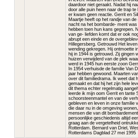
daardoor niet geraakt. Nadat hij n
door alle puin heen naar de trap te
er kwam geen reactie. Gerrit en S
Maartje heeft op het randje van de
nacht na het bombarde- ment was 
hebben toen hun kans gegrepen. N
van ge- liefden komt dat er ook no
abrupt een einde en de overgebleven
Hillegersberg. Getrouwd Het leven
wending gekregen. Hij ontmoette in
hij in 1944 is getrouwd. Zij ginge
huizen verwijderd van de plek wa
werd in 1945 hun eerste zoon Gerr
In 1954 verhuisde de familie Van 
jaar hebben gewoond. Maarten van 
over dit familiedrama. Ik weet dat
gemaakt en dat hij het zijn hele l
dit thema echter regelmatig aangeh
leerde ik mijn oom Gerrit en tante 
schoorsteenmantel en van de verha
gebleven en leven in onze familie v
die daar nu in de omgeving wonen, 
mensen die van dit bombardement w
persoonlijke geschiedenis altijd ee
graag aan de vergetelheid ontrukken
Rotterdam. Bernard van Driel, We
Rotterdams Dagblad 27 mei 1995