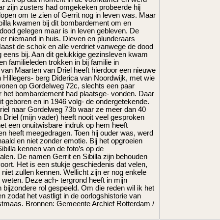
aar zijn zusters had omgekeken probeerde hij
 lopen om te zien of Gerrit nog in leven was. Maar
ibilla kwamen bij dit bombardement om en
 dood gelegen maar is in leven gebleven. De
er niemand in huis. Dieven en plunderaars
aast de schok en alle verdriet vanwege de dood
g eens bij. Aan dit gelukkige gezinsleven kwam
 familieleden trokken in bij familie in
 van Maarten van Driel heeft hierdoor een nieuwe
 Hillegers- berg Diderica van Noordwijk, met wie
n wonen op Gordelweg 72c, slechts een paar
ar het bombardement had plaatsge- vonden. Daar
it geboren en in 1946 volg- de ondergetekende.
Driel naar Gordelweg 73b waar ze meer dan 40
Driel (mijn vader) heeft nooit veel gesproken
 het een onuitwisbare indruk op hem heeft
even heeft meegedragen. Toen hij ouder was, werd
aald en niet zonder emotie. Bij het opgroeien
Sibilla kennen van de foto’s op de
len. De namen Gerrit en Sibilla zijn behouden
oort. Het is een stukje geschiedenis dat velen,
niet zullen kennen. Wellicht zijn er nog enkele
eten. Deze ach- tergrond heeft in mijn
n bijzondere rol gespeeld. Om die reden wil ik het
 zodat het vastligt in de oorlogshistorie van
stmaas. Bronnen: Gemeente Archief Rotterdam /