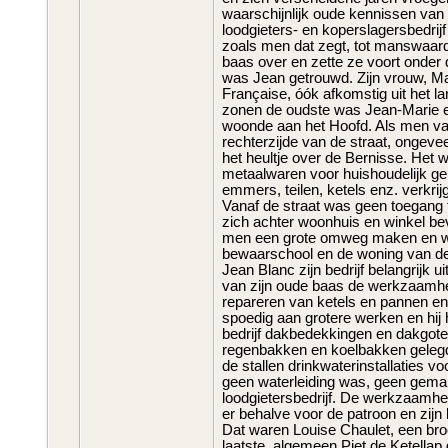
waarschijnlijk oude kennissen van
loodgieters- en koperslagersbedrijf
zoals men dat zegt, tot manswaar
baas over en zette ze voort onder 
was Jean getrouwd. Zijn vrouw, Ma
Française, óók afkomstig uit het l
zonen de oudste was Jean-Marie en
woonde aan het Hoofd. Als men v
rechterzijde van de straat, ongevee
het heultje over de Bernisse. Het 
metaalwaren voor huishoudelijk gebr
emmers, teilen, ketels enz. verkri
Vanaf de straat was geen toegang to
zich achter woonhuis en winkel b
men een grote omweg maken en we
bewaarschool en de woning van de f
Jean Blanc zijn bedrijf belangrijk u
van zijn oude baas de werkzaamhe
repareren van ketels en pannen en 
spoedig aan grotere werken en hij 
bedrijf dakbedekkingen en dakgot
regenbakken en koelbakken gelegd,
de stallen drinkwaterinstallaties vo
geen waterleiding was, geen gemak
loodgietersbedrijf. De werkzaamh
er behalve voor de patroon en zij
Dat waren Louise Chaulet, een bro
laatste, algemeen Piet de Ketella