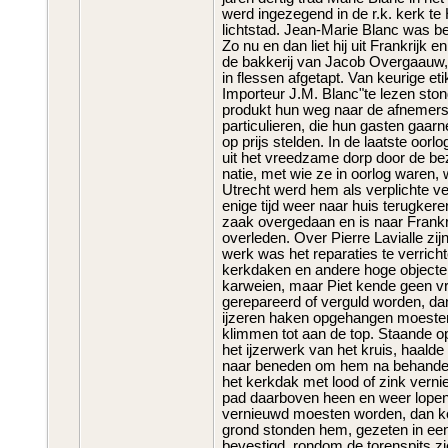
werd ingezegend in de r.k. kerk te H
lichtstad. Jean-Marie Blanc was be
Zo nu en dan liet hij uit Frankrijk 
de bakkerij van Jacob Overgaauw, 
in flessen afgetapt. Van keurige e
Importeur J.M. Blanc"te lezen sto
produkt hun weg naar de afnemers
particulieren, die hun gasten gaarn
op prijs stelden. In de laatste oor
uit het vreedzame dorp door de b
natie, met wie ze in oorlog waren, 
Utrecht werd hem als verplichte ve
enige tijd weer naar huis terugkere
zaak overgedaan en is naar Frankri
overleden. Over Pierre Lavialle zijn
werk was het reparaties te verrich
kerkdaken en andere hoge objecten
karweien, maar Piet kende geen vr
gerepareerd of verguld worden, dan
ijzeren haken opgehangen moesten
klimmen tot aan de top. Staande o
het ijzerwerk van het kruis, haalde
naar beneden om hem na behandel
het kerkdak met lood of zink ver
pad daarboven heen en weer lopen. 
vernieuwd moesten worden, dan ko
grond stonden hem, gezeten in ee
bevestigd, rondom de torenspits zi