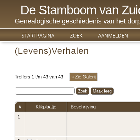
De Stamboom van Zui
Genealogische geschiedenis van het dorp
STARTPAGINA
ZOEK
AANMELDEN
(Levens)Verhalen
Treffers 1 t/m 43 van 43
» Zie Galerij
#
Klikplaatje
Beschrijving
1