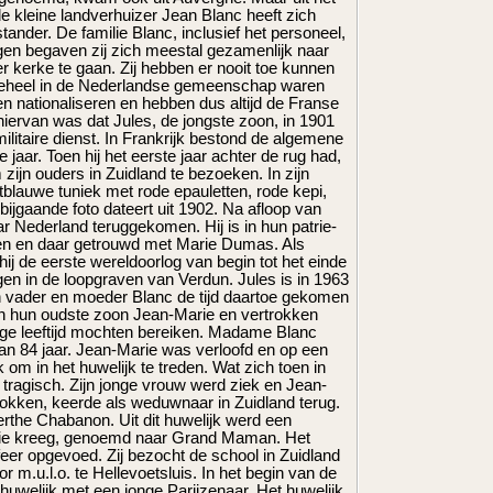
e kleine landverhuizer Jean Blanc heeft zich
ander. De familie Blanc, inclusief het personeel,
en begaven zij zich meestal gezamenlijk naar
ter kerke te gaan. Zij hebben er nooit toe kunnen
ij geheel in de Nederlandse gemeenschap waren
en nationaliseren en hebben dus altijd de Franse
 hiervan was dat Jules, de jongste zoon, in 1901
itaire dienst. In Frankrijk bestond de algemene
e jaar. Toen hij het eerste jaar achter de rug had,
zijn ouders in Zuidland te bezoeken. In zijn
tblauwe tuniek met rode epauletten, rode kepi,
 bijgaande foto dateert uit 1902. Na afloop van
aar Nederland teruggekomen. Hij is in hun patrie-
ven en daar getrouwd met Marie Dumas. Als
hij de eerste wereldoorlog van begin tot het einde
en in de loopgraven van Verdun. Jules is in 1963
oen vader en moeder Blanc de tijd daartoe gekomen
an hun oudste zoon Jean-Marie en vertrokken
oge leeftijd mochten bereiken. Madame Blanc
an 84 jaar. Jean-Marie was verloofd en op een
k om in het huwelijk te treden. Wat zich toen in
tragisch. Zijn jonge vrouw werd ziek en Jean-
rokken, keerde als weduwnaar in Zuidland terug.
Berthe Chabanon. Uit dit huwelijk werd een
rie kreeg, genoemd naar Grand Maman. Het
eer opgevoed. Zij bezocht de school in Zuidland
r m.u.l.o. te Hellevoetsluis. In het begin van de
t huwelijk met een jonge Parijzenaar. Het huwelijk