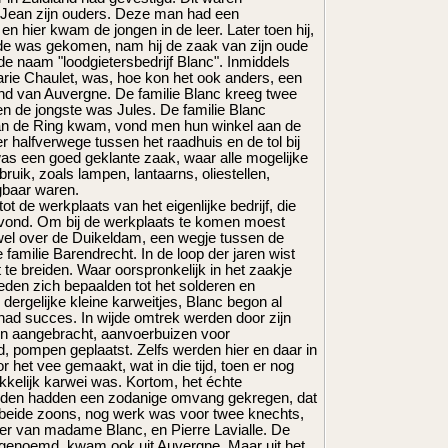
 Jean zijn ouders. Deze man had een
 en hier kwam de jongen in de leer. Later toen hij,
de was gekomen, nam hij de zaak van zijn oude
de naam "loodgietersbedrijf Blanc". Inmiddels
rie Chaulet, was, hoe kon het ook anders, een
and van Auvergne. De familie Blanc kreeg twee
 de jongste was Jules. De familie Blanc
an de Ring kwam, vond men hun winkel aan de
r halfverwege tussen het raadhuis en de tol bij
was een goed geklante zaak, waar alle mogelijke
uik, zoals lampen, lantaarns, oliestellen,
jgbaar waren.
t de werkplaats van het eigenlijke bedrijf, die
evond. Om bij de werkplaats te komen moest
l over de Duikeldam, een wegje tussen de
amilie Barendrecht. In de loop der jaren wist
it te breiden. Waar oorspronkelijk in het zaakje
den zich bepaalden tot het solderen en
dergelijke kleine karweitjes, Blanc begon al
had succes. In wijde omtrek werden door zijn
en aangebracht, aanvoerbuizen voor
 pompen geplaatst. Zelfs werden hier en daar in
or het vee gemaakt, wat in die tijd, toen er nog
kelijk karwei was. Kortom, het échte
eden hadden een zodanige omvang gekregen, dat
n beide zoons, nog werk was voor twee knechts,
er van madame Blanc, en Pierre Lavialle. De
p genoemd, kwam ook uit Auvergne. Maar uit het