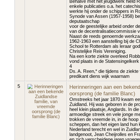
Behalve met het jeugdwerk hield R
enkele publicaties o.a. het catech
werkte hij onder de schippers in 
Synode van Assen (1957-1958) ben
deputaatschap
voor de geestelijke arbeid onder d
van de decentralisatiecommissie 
Naast de reeds genoemde werkzaa
1962-1963 een aanstelling bij de C
School te Rotterdam als leraar god
Christelijke Reis Vereniging.
Na een korte ziekte overleed Robber
vond plaats in de Statensingelkerk
4
Ds. A. Reen,* die tijdens de ziekte
predikant diens wijk waarnam
5
Herinneringen aan een bekend
oorsprong (de familie Blanc)
Omstreeks het jaar 1870 kwam een 
Zuidland. Hij was geboren in de pr
heel klein plaatsje, Anglards. In d
armoedige streek en vele jonge m
trokken de vreemde in, in de hoop
scheppen, dan het eigen land hun 
Nederland terecht en wel in Zuidla
landgenoot, Jean Cheijrolles en F
en zich verscheidene jaren vroeger