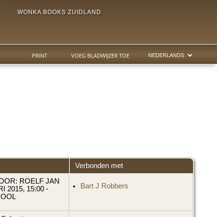
WONKA BOOKS ZUIDLAND
PRINT
VOEG BLADWIJZER TOE
Verbonden met
 DOOR: ROELF JAN
Bart J Robbers
 2015, 15:00 -
ROOL