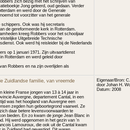
obbers zich bezig met het schrijven van
isatieboekje Jong geleerd, oud gedaan. Verder
Rotterdam en werd door de Generale
oemd tot voorzitter van het generale
e schippers. Ook was hij secretaris
van de gereformeerde kerk in Rotterdam.
mheden kreeg Robbers voor het schooljaar
hristelijke Uitgebreide Technische
sdienst. Ook werd hij reisleider bij de Nederlands
s op 1 januari 1971. Zijn uitvaartdienst
 in Rotterdam en werd geleid door
 van Robbers en na zijn overlijden als
e Zuidlandse familie, van vreemde
Eigenaar/Bron: C.
door Johan H. Wo
Datum: 2008
kleine Franse jongen van 13 à 14 jaar in
ovincie Auvergne, departement Cantal, in een
ie tijd was het hoogland van Auvergne een
ensen zegden hun geboortegrond vaarwel. Ze
 zich daar betere levensvoorwaarden te
kon bieden. En zo kwam de jonge Jean Blanc in
nd. Hij werd opgenomen in het gezin van 'n
rancois Lamouroux, die ook uit de Cantal kwam
 in Zuidland had gevestigd. Dit waren