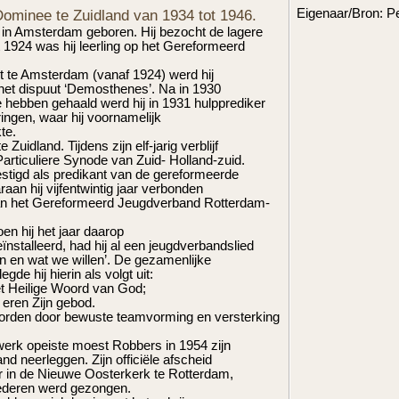
ominee te Zuidland van 1934 tot 1946.
Eigenaar/Bron: P
in Amsterdam geboren. Hij bezocht de lagere
t 1924 was hij leerling op het Gereformeerd
eit te Amsterdam (vanaf 1924) werd hij
 het dispuut ‘Demosthenes’. Na in 1930
 hebben gehaald werd hij in 1931 hulpprediker
ingen, waar hij voornamelijk
te.
 Zuidland. Tijdens zijn elf-jarig verblijf
Particuliere Synode van Zuid- Holland-zuid.
tigd als predikant van de gereformeerde
an hij vijfentwintig jaar verbonden
r van het Gereformeerd Jeugdverband Rotterdam-
oen hij het jaar daarop
ïnstalleerd, had hij al een jeugdverbandslied
jn en wat we willen’. De gezamenlijke
gde hij hierin als volgt uit:
het Heilige Woord van God;
e eren Zijn gebod.
orden door bewuste teamvorming en versterking
erk opeiste moest Robbers in 1954 zijn
d neerleggen. Zijn officiële afscheid
ar in de Nieuwe Oosterkerk te Rotterdam,
liederen werd gezongen.