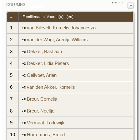
COL
UMN
S:
TOGGLE
#
Familienaam, Voorna(a)m(en)
1
van Bilevelt, Kornelis Johanneszn
2
van der Wagt, Arentje Willems
3
Dekker, Bastiaan
4
Dekker, Lidia Pieters
5
Geilvoet, Arien
6
van den Akker, Kornelis
7
Breur, Cornelia
8
Breur, Neeltje
9
Vermaat, Lodewijk
10
Horremans, Emert