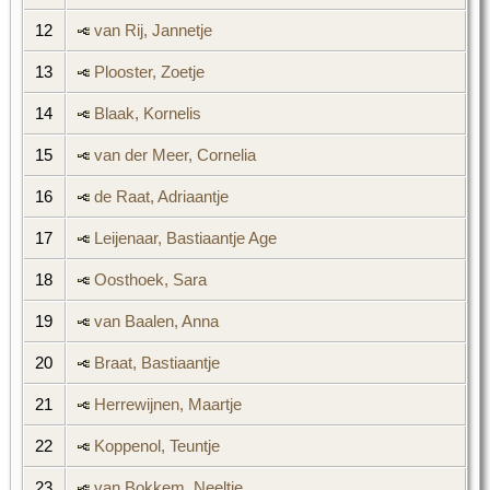
12
van Rij, Jannetje
13
Plooster, Zoetje
14
Blaak, Kornelis
15
van der Meer, Cornelia
16
de Raat, Adriaantje
17
Leijenaar, Bastiaantje Age
18
Oosthoek, Sara
19
van Baalen, Anna
20
Braat, Bastiaantje
21
Herrewijnen, Maartje
22
Koppenol, Teuntje
23
van Bokkem, Neeltje