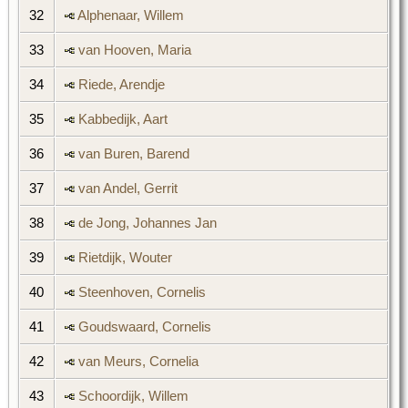
32
Alphenaar, Willem
33
van Hooven, Maria
34
Riede, Arendje
35
Kabbedijk, Aart
36
van Buren, Barend
37
van Andel, Gerrit
38
de Jong, Johannes Jan
39
Rietdijk, Wouter
40
Steenhoven, Cornelis
41
Goudswaard, Cornelis
42
van Meurs, Cornelia
43
Schoordijk, Willem