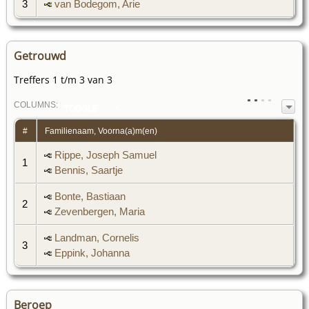
3
van Bodegom, Arie
Getrouwd
Treffers 1 t/m 3 van 3
COL
UMN
S:
TOGGLE
#
Familienaam, Voorna(a)m(en)
Rippe, Joseph Samuel
1
Bennis, Saartje
Bonte, Bastiaan
2
Zevenbergen, Maria
Landman, Cornelis
3
Eppink, Johanna
Beroep