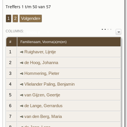
Treffers 1 t/m 50 van 57
1
2
Volgende»
COL
UMN
S:
TOGGLE
#
Familienaam, Voorna(a)m(en)
1
Ruighaver, Lijntje
2
de Hoog, Johanna
3
Hommering, Pieter
4
Vlielander Paling, Benjamin
5
van Gijzen, Geertje
6
de Lange, Gerrardus
7
van den Berg, Maria