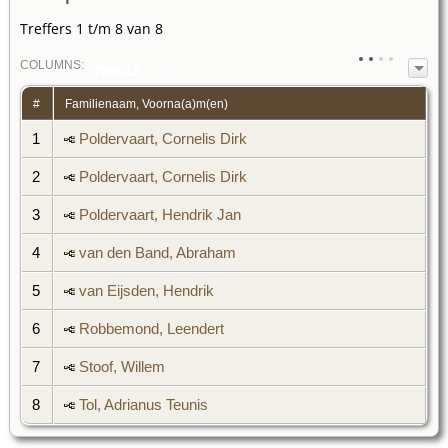
Treffers 1 t/m 8 van 8
COL
UMN
S:
TOGGLE
#
Familienaam, Voorna(a)m(en)
1
Poldervaart, Cornelis Dirk
2
Poldervaart, Cornelis Dirk
3
Poldervaart, Hendrik Jan
4
van den Band, Abraham
5
van Eijsden, Hendrik
6
Robbemond, Leendert
7
Stoof, Willem
8
Tol, Adrianus Teunis