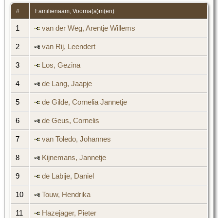
#
Familienaam, Voorna(a)m(en)
1
van der Weg, Arentje Willems
2
van Rij, Leendert
3
Los, Gezina
4
de Lang, Jaapje
5
de Gilde, Cornelia Jannetje
6
de Geus, Cornelis
7
van Toledo, Johannes
8
Kijnemans, Jannetje
9
de Labije, Daniel
10
Touw, Hendrika
11
Hazejager, Pieter