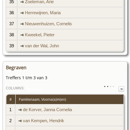
35
Zoeteman, Arie
36
Herrewijnen, Maria
37
Nieuwenhuizen, Cornelis
38
Kweekel, Pieter
39
van der Wal, John
Begraven
Treffers 1 t/m 3 van 3
COL
UMN
S:
TOGGLE
#
Familienaam, Voorna(a)m(en)
1
de Korver, Janna Cornelia
2
van Kempen, Hendrik