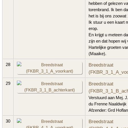
hebben of gelezen v
torenbrand. Ik ben d
het is bij ons zoowat
Ik stuur u een kaart 
erop.
En krijgt u meteen d
zijn en dat hopen wij
Hartelijke groeten v
(Maaike).
Breedstraat
28
(FKBR_3_1_A_voo
Breedstraat
29
(FKBR_3_1_B_ach
Verstuurd aan Mej. J
du Frenne Naaldwijk
Afzender: Grd Hoflan
Breedstraat
30