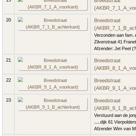
Breedstraat
19
(AKBR_7_1_A_voo
Breedstraat
20
(AKBR_7_1_B_ach
Verzonden aan fam. A
Zilverstraat 41 Franek
Afzender: Jet Peet (?
Breedstraat
21
(AKBR_8_1_A_voo
Breedstraat
22
(AKBR_9_1_A_voo
Breedstraat
23
(AKBR_9_1_B_ach
Verstuurd aan de jon
.....dijk 61 Vierpolders
Afzender Wim van M