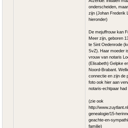
Afzende: initialen maa
onderscheiden, maar
zijn (Johan Frederik L
hieronder)
De mejuffrouw kan F
Meer zijn, geboren 
te Sint Oedenrode (ko
SvZ). Haar moeder is
vrouw van notaris Lo
(Elisabeth) Gelpke 
Noord-Brabant. Wellic
connectie en zijn de
foto ook hier aan ve
notaris-echtpaar had 
(zie ook
http://www.zuytlant.n
genealogie/15-herinn
geachte-en-sympathi
familie)