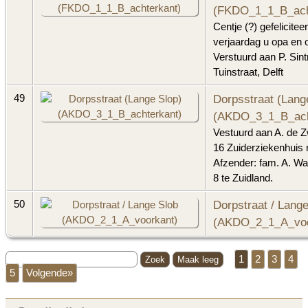
(FKDO_1_1_B_ach
Centje (?) gefelicitee
verjaardag u opa en 
Verstuurd aan P. Sin
Tuinstraat, Delft
Dorpsstraat (Lang
49
(AKDO_3_1_B_ach
Vestuurd aan A. de 
16 Zuiderziekenhuis 
Afzender: fam. A. Wa
8 te Zuidland.
Dorpstraat / Lang
50
(AKDO_2_1_A_voo
1
2
3
4
5
Volgende»