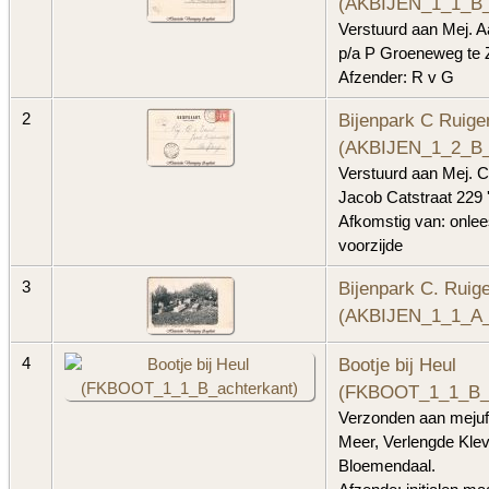
(AKBIJEN_1_1_B_
Verstuurd aan Mej. 
p/a P Groeneweg te Z
Afzender: R v G
Bijenpark C Ruige
2
(AKBIJEN_1_2_B_
Verstuurd aan Mej. C
Jacob Catstraat 229
Afkomstig van: onle
voorzijde
Bijenpark C. Ruige
3
(AKBIJEN_1_1_A_
Bootje bij Heul
4
(FKBOOT_1_1_B_a
Verzonden aan mejuf
Meer, Verlengde Klev
Bloemendaal.