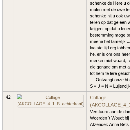
schenke de Here u d
malen met de uwe te
schenke hij u ook uw
tellen op dat ge een 
krijgen, op dat u lene
bestemming moge be
meene het tamelijk ...
laatste tijd erg tobb
he, er is om ons heen
merken niet waard, 
die genade om met a
tot hem te lere geluch
.... Ontvangt onze ht g
S = J = N = Luijendij
Collage
42
(AKCOLLAGE_4_1_
Verstuurd aan de d
Woerden 't Woudt bij 
Afzender: Anna Bets