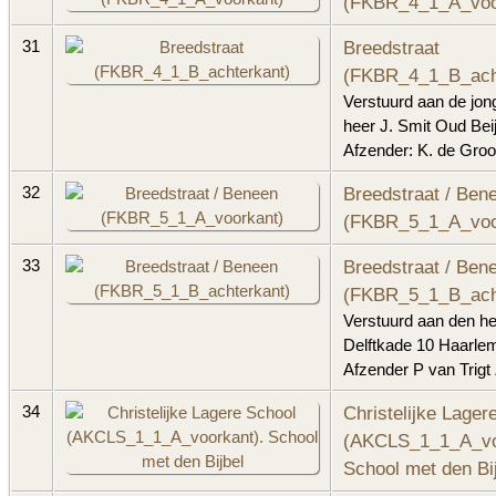
(FKBR_4_1_A_voo
Breedstraat
31
(FKBR_4_1_B_ach
Verstuurd aan de jon
heer J. Smit Oud Bei
Afzender: K. de Groo
Breedstraat / Ben
32
(FKBR_5_1_A_voo
Breedstraat / Ben
33
(FKBR_5_1_B_ach
Verstuurd aan den he
Delftkade 10 Haarle
Afzender P van Trigt
Christelijke Lager
34
(AKCLS_1_1_A_vo
School met den Bi