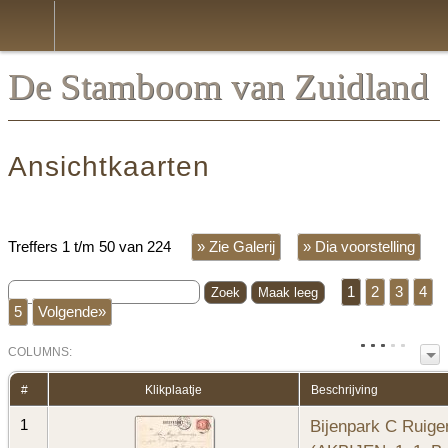
*N
De Stamboom van Zuidland
Ansichtkaarten
Treffers 1 t/m 50 van 224
» Zie Galerij
» Dia voorstelling
1
2
3
4
5
Volgende»
COL
UMN
S:
TOGGLE
#
Klikplaatje
Beschrijving
Bijenpark C Ruige
1