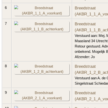
Breedstraat
6
(AKBR_1_1_A_voo
Breedstraat
7
(AKBR_1_1_B_ach
Verstuurd aan: Mej. M
Maasland 34 Utrecht
Retour gestuurd. Adr
onbekend. Mogelijk B
Afzender: Jo
Breedstraat
8
(AKBR_1_2_B_ach
Verstuurd aan A. de 
Singelstraat Schieda
Breedstraat
9
(AKBR_2_1_A_voo