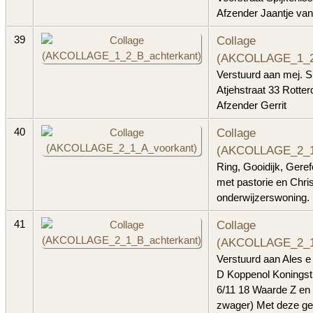
Afzender Jaantje van
Collage
39
(AKCOLLAGE_1_2_
Verstuurd aan mej. 
Atjehstraat 33 Rotte
Afzender Gerrit
Collage
40
(AKCOLLAGE_2_1
Ring, Gooidijk, Gere
met pastorie en Chris
onderwijzerswoning.
Collage
41
(AKCOLLAGE_2_1_
Verstuurd aan Ales e 
D Koppenol Koningstr
6/11 18 Waarde Z en
zwager) Met deze gef