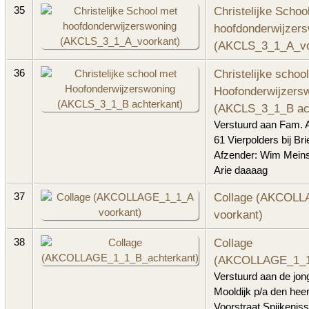
Christelijke Schoo
35
hoofdonderwijzer
(AKCLS_3_1_A_vo
Christelijke schoo
36
Hoofonderwijzers
(AKCLS_3_1_B ach
Verstuurd aan Fam. A
61 Vierpolders bij Brie
Afzender: Wim Meins
Arie daaaag
Collage (AKCOL
37
voorkant)
Collage
38
(AKCOLLAGE_1_1_
Verstuurd aan de jong
Mooldijk p/a den hee
Voorstraat Spijkenis