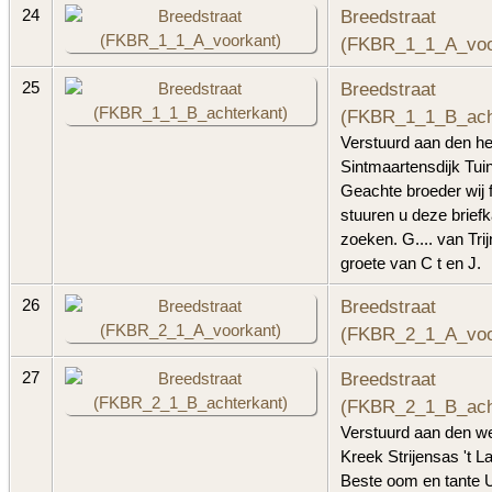
Breedstraat
24
(FKBR_1_1_A_voo
Breedstraat
25
(FKBR_1_1_B_ach
Verstuurd aan den h
Sintmaartensdijk Tuin
Geachte broeder wij f
stuuren u deze briefk
zoeken. G.... van Trij
groete van C t en J.
Breedstraat
26
(FKBR_2_1_A_voo
Breedstraat
27
(FKBR_2_1_B_ach
Verstuurd aan den w
Kreek Strijensas 't L
Beste oom en tante U