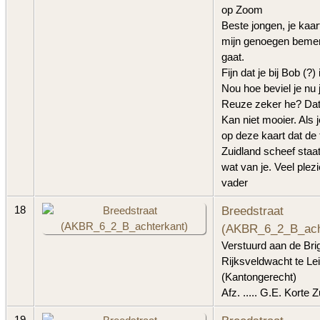
op Zoom
Beste jongen, je kaar
mijn genoegen bemerk
gaat.
Fijn dat je bij Bob (?
Nou hoe beviel je nu
Reuze zeker he? Dat he
Kan niet mooier. Als j
op deze kaart dat de
Zuidland scheef staa
wat van je. Veel plezie
vader
Breedstraat
18
(AKBR_6_2_B_ach
Verstuurd aan de Bri
Rijksveldwacht te Le
(Kantongerecht)
Afz. ..... G.E. Korte 