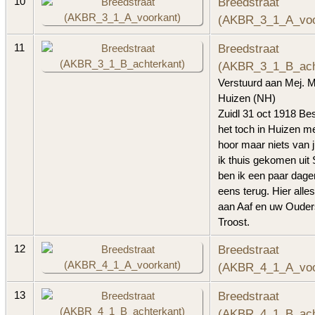
Breedstraat
10
(AKBR_3_1_A_voo
Breedstraat
11
(AKBR_3_1_B_ach
Verstuurd aan Mej. M
Huizen (NH)
Zuidl 31 oct 1918 Be
het toch in Huizen me
hoor maar niets van j
ik thuis gekomen uit
ben ik een paar dage
eens terug. Hier alle
aan Aaf en uw Ouder
Troost.
Breedstraat
12
(AKBR_4_1_A_voo
Breedstraat
13
(AKBR_4_1_B_ach