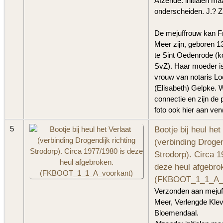
Afzende: initialen maa
onderscheiden. J.? Z
De mejuffrouw kan F
Meer zijn, geboren 
te Sint Oedenrode (ko
SvZ). Haar moeder is
vrouw van notaris Lo
(Elisabeth) Gelpke. We
connectie en zijn de
foto ook hier aan ver
Bootje bij heul het
5
(verbinding Drogen
Strodorp). Circa 1
deze heul afgebro
(FKBOOT_1_1_A_v
Verzonden aan mejuf
Meer, Verlengde Klev
Bloemendaal.