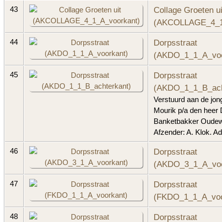
Collage Groeten ui
43
(AKCOLLAGE_4_1
Dorpsstraat
44
(AKDO_1_1_A_voo
Dorpsstraat
45
(AKDO_1_1_B_ach
Verstuurd aan de jon
Mourik p/a den heer
Banketbakker Oudew
Afzender: A. Klok. A
Dorpsstraat
46
(AKDO_3_1_A_voo
Dorpsstraat
47
(FKDO_1_1_A_voo
Dorpsstraat
48