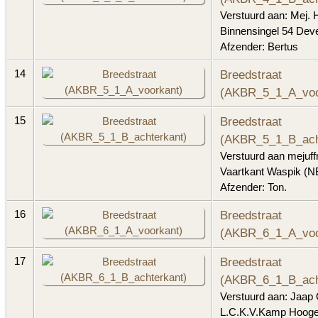
Verstuurd aan: Mej. 
Binnensingel 54 Dev
Afzender: Bertus
Breedstraat
14
(AKBR_5_1_A_voo
Breedstraat
15
(AKBR_5_1_B_ach
Verstuurd aan mejuff
Vaartkant Waspik (N
Afzender: Ton.
Breedstraat
16
(AKBR_6_1_A_voo
Breedstraat
17
(AKBR_6_1_B_ach
Verstuurd aan: Jaap
L.C.K.V.Kamp Hooger