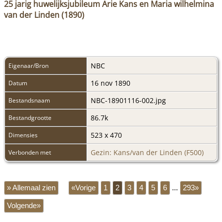
25 jarig huwelijksjubileum Arie Kans en Maria wilhelmina
van der Linden (1890)
NBC
Eigenaar/Bron
16 nov 1890
Datum
NBC-18901116-002.jpg
Bestandsnaam
86.7k
Bestandgrootte
523 x 470
Dimensies
Gezin: Kans/van der Linden (F500)
Verbonden met
» Allemaal zien
«Vorige
1
2
3
4
5
6
...
293»
Volgende»