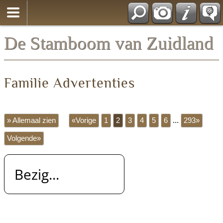
*Nederlands
De Stamboom van Zuidland
Familie Advertenties
» Allemaal zien
«Vorige
1
2
3
4
5
6
...
293»
Volgende»
Bezig...