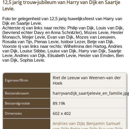
12,5 jarig trouw-jubileum van Harry van Dijk en Saartje
Levie.
Foto ter gelegenheid van 12,5 jarig huwelijksfeest van Harry van
Dijk en Saartje Levie.
Achterste rij van links naar rechts: Philip van Dijk, Louis van Dijk,
(bevriend echter Davy en Anna Schnitzler), Mozes Levie, Hester
Monasch, Meijer Levie, Evan van Dijk, Mozes van Leeuwen,
Rosalia van Tijn, Pienas Levie, Isidoor Lezer, Betje van Dijk.
Voorste rij van links naar rechts: Wilhelmina den Hartog, Andries
van Dijk, Louise Stibbe, Louise van Dijk, Harry van Dijk, Saartje
Levie, Andries van Dijk, Elisabeth Levie, Hester van Emden, Ben
van Dijk, Sophia Levie.
Riet de Leeuw van Weenen-van der
Eigenaar/Bron
Hoek
harryvandijk_saartjelevie_en_familie.jp
Bestandsnaam
89.19k
Bestandgrootte
602 x 402
Dimensies
Andries van Dijk
;
Benjamin Samuel
van Dijk
;
Betje van Dijk
;
Eva van Dijk
;