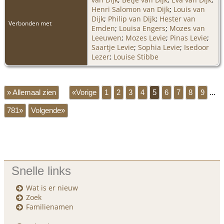
Henri Salomon van Dijk
;
Louis van
Dijk
;
Philip van Dijk
;
Hester van
Verbonden met
Emden
;
Louisa Engers
;
Mozes van
Leeuwen
;
Mozes Levie
;
Pinas Levie
;
Saartje Levie
;
Sophia Levie
;
Isedoor
Lezer
;
Louise Stibbe
» Allemaal zien
«Vorige
1
2
3
4
5
6
7
8
9
...
781»
Volgende»
Snelle links
Wat is er nieuw
Zoek
Familienamen