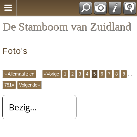
*Nederlands
De Stamboom van Zuidland
Foto's
» Allemaal zien
«Vorige
1
2
3
4
5
6
7
8
9
...
781»
Volgende»
Bezig...